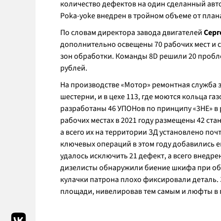
количество дефектов на один сделанный авто
Poka-yoke внедрен в тройном объеме от план
По словам директора завода двигателей
Серг
дополнительно освещены 70 рабочих мест и с
зон обработки. Команды 8D решили 20 пробле
рублей.
На производстве «Мотор» ремонтная служба з
шестерни, и в цехе 113, где моются кольца г
разработаны 46 УПОНов по принципу «3НЕ» в 
рабочих местах в 2021 году размещены 42 с
а всего их на территории ЗД установлено поч
ключевых операций в этом году добавились е
удалось исключить 21 дефект, а всего внедре
дизелисты обнаружили биение шкифа при обр
кулачки патрона плохо фиксировали деталь.
площади, нивелировав тем самым и люфты в п