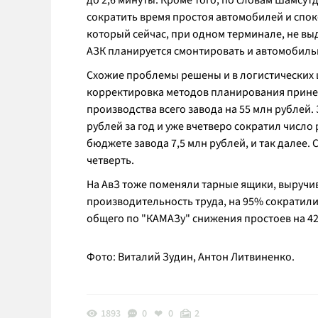
до 2,6 минуты. Кроме того, по словам Шамсу
сократить время простоя автомобилей и спок
который сейчас, при одном терминале, не вы
АЗК планируется смонтировать и автомобильны
Схожие проблемы решены и в логистических це
корректировка методов планирования принес
производства всего завода на 55 млн рублей. 
рублей за год и уже вчетверо сократил число
бюджете завода 7,5 млн рублей, и так далее.
четверть.
На АвЗ тоже поменяли тарные ящики, выручив
производительность труда, на 95% сократил
общего по "КАМАЗу" снижения простоев на 42% 
Фото: Виталий Зудин, Антон Литвиненко.
1893
0
0
2