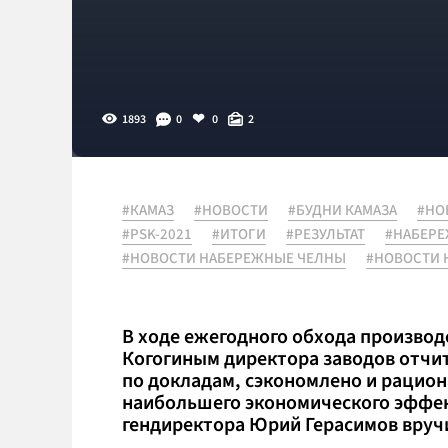
1893
0
0
2
#КАМАЗ
#НОВОСТИ
#БУДНИ КАМАЗА
#НО
#PSK-2021
#ИТОГИ
#РЕЗУЛЬТАТ
#НАБЕР
#НОВОСТИ НАБЕРЕЖНЫЕ ЧЕЛНЫ
#НОВОСТИ 
В ходе ежегодного обхода произво
Когогиным директора заводов отчита
по докладам, сэкономлено и рацион
наибольшего экономического эффект
гендиректора Юрий Герасимов вруч