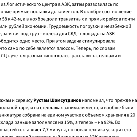
 из Логистического центра в АЗК, затем развозилась по
новые прямые поставки до клиентов. В октябре соотношение
о 58 к 42-м, а в ноябре доли транзитных и прямых рейсов почти
8 млн рублей экономии. Трудоемкость погрузки и неизбежной
занятая под груз – колеса для СКД - площадь на АЗК
свободится одно место. При этом задача стимулировала
то само по себе является плюсом. Теперь, по словам
ЛЦ с учетом разных типов колес: расставить стеллажи и
ажам и сервису
Рустам Шамсутдинов
напомнил, что прежде на
польной таре, и на стеллажах занимали место, и вообще были
енклатура собрана на едином участке с объемом хранения в 20
клада раньше заполнялся на 15%, а теперь – на 92%. Во
апчастей составляет 7,7 минуты, но новая техника ускорит его