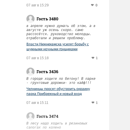
0
07 авг в 15:29
Гость 3480
в апреле нужно думать об этом, а в
августе уж осень скоро. само
е
рассосётся. руководство молодцы.
отработали и решили проблему.
Власти Нижнекамска усилят борьбу с
шумными ночными гонщиками
1
07 авг в 15:18
Гость 3436
В городе ходите по бетону! В парке
- грунтовые дорожки- это кайф!!!
Челнинцы просят обустроить окраину
парка Прибрежный и новый вход
1
07 авг в 15:11
Гость 3474
В лесу надо ходить в резиновых
сапогах по колено