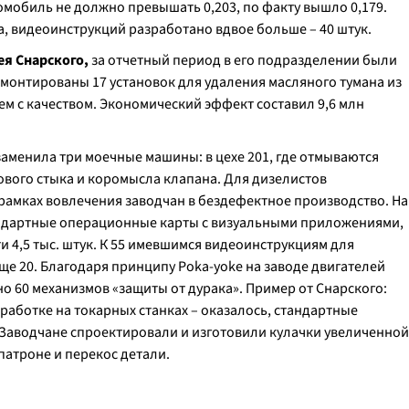
мобиль не должно превышать 0,203, по факту вышло 0,179.
а, видеоинструкций разработано вдвое больше – 40 штук.
ея Снарского,
за отчетный период в его подразделении были
монтированы 17 установок для удаления масляного тумана из
м с качеством. Экономический эффект составил 9,6 млн
аменила три моечные машины: в цехе 201, где отмываются
азового стыка и коромысла клапана. Для дизелистов
рамках вовлечения заводчан в бездефектное производство. На
тандартные операционные карты с визуальными приложениями,
ти 4,5 тыс. штук. К 55 имевшимся видеоинструкциям для
ще 20. Благодаря принципу Poka-yoke на заводе двигателей
но 60 механизмов «защиты от дурака». Пример от Снарского:
аботке на токарных станках – оказалось, стандартные
 Заводчане спроектировали и изготовили кулачки увеличенной
атроне и перекос детали.