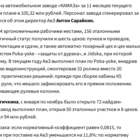
обеспечения завода двигателей
Игорь Лаврентьев
стал лучшим в
о персонала КЗ по внедрению инструментов производственной
а автомобильном заводе «КАМАЗа» за 11 месяцев текущего
н-предложение по направлению «затраты». Он получил диплом и 400
т в организации работ по внедрению улучшений.
м плане в 105,32 млн рублей. Персонал завода сгенерировал за
лось снизить объемы закупаемого масла.
Реальный
экономический эффект
к 6 разряда цеха крупной штамповки ПРЗ
Равиль
лся об этом директор АвЗ
Антон Сарайкин.
цпредложений и почти 300 кайдзен-предложений с
и инжиниринга комплектующих кабины Центра закупок
Сергей Сафронов
ублей.
 234 эргономичными рабочими местами, 156 эталонными
ервое место в третьей группе в номинации «Лучшее кайдзен-предложени
ичный статус получили и шесть цехов: пучков и проводов,
мог организовать поставку крыльев для сборки автомобилей поколения
К5 на конвейере.
лектации и сдачи, а также автоматно-токарный цех и цех малых
ого центра
Рустам Миндинов
занял
первое место в третьей группе в
тем Poka-yoke - «защиты от дурака», и Jidoka, при которой
направлению «затраты» и получил диплом и приз в 100 тыс. рублей.
у. В текущем году АвЗ выполнил план по Poka-yoke, внедрив
ы металлопроката при лабораторных исследованиях стали S 600 МС для
ию видеоинструкций, смонтировав 32 ролика вместо 20
т составил почти
350 тыс. рублей.
з практических решений: прежде при сборке кабины К5
руля, что мешало зафиксировать его в прямом положении.
ивающее рулевые колонки.
Птичкина
, с января по ноябрь было открыто 72 кайдзен-
авод выполнил план, открыв 50 эталонных участков и 8 цехов.
л 94 млн рублей.
брака: если нормативный коэффициент равен 0,0815, то
и при поставке на АвЗ уменьшился на 11,8%: по нормативу