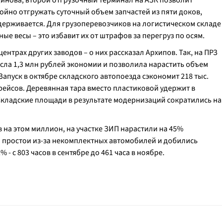
тдинова, второй отгрузочный терминал на АЗК позволит
ойно отгружать суточный объем запчастей из пяти доков,
держивается. Для грузоперевозчиков на логистическом складе
е весы – это избавит их от штрафов за перегруз по осям.
нтрах других заводов – о них рассказал Архипов. Так, на ПРЗ
ла 1,3 млн рублей экономии и позволила нарастить объем
Запуск в октябре складского автопоезда сэкономит 218 тыс.
 рейсов. Деревянная тара вместо пластиковой удержит в
 Складские площади в результате модернизаций сократились на
 на этом миллион, на участке ЗИП нарастили на 45%
и простои из-за некомплектных автомобилей и добились
- с 803 часов в сентябре до 461 часа в ноябре.