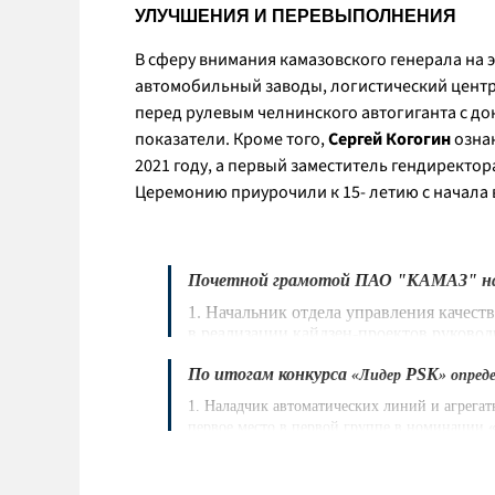
УЛУЧШЕНИЯ И ПЕРЕВЫПОЛНЕНИЯ
В сферу внимания камазовского генерала на 
автомобильный заводы, логистический центр
перед рулевым челнинского автогиганта с до
показатели. Кроме того,
Сергей Когогин
ознак
2021 году, а первый заместитель гендиректо
Церемонию приурочили к 15- летию с начала
Почетной грамотой ПАО "КАМАЗ" н
1. Начальник отдела управления качест
в реализации кайдзен-проектов руковод
проектов.
По итогам конкурса
PSK
«Лидер
» опред
2. Мастер инструментального цеха 3 Р
15 эргономичных рабочих мест, а участо
1. Наладчик автоматических линий и агрегат
подано и внедрено более 50 кайдзен-пр
первое место в первой группе в номинации
разработал и внедрил оснастку, позволившу
Неоднократно становилась призером в 
возможность появления травмы. Ему был в
3. Комплектовщик изделий и инструмен