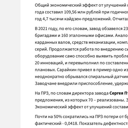
2. Мастер отдела материально-технического 
основе учувствует в обучении рабочег
Общий экономический эффект от улучшений н
первой группе в номинации «Лучшее кайдзе
системы. Насибуллина активно помогае
года составил 109,56 млн рублей при годично
тыс. рублей. Благодаря идее Лаврентьева уда
4. Лидер ПСК слесарь-инструментальщи
превысил 1 миллион рублей.
год 4,7 тысячи кайдзен-предложений. Отчита
Мубаракзянов
реализовал свыше 50 ра
3. Заместитель начальника отдела выбора 
экономическим эффектом более 5 млн. р
В 2021 году, по его словам, завод обзавелся
награжден дипломом и 100 тыс. рублей за п
бригадами и 160 эталонными офисами. Аналог
по направлению «исполнение заказа». Он по
К5 в сборе, тем самым снизив время сборки 
карданных валов, средств механизации, комп
4.
Ведущий инженер-технолог технологическ
серий. Продолжается работа по внедрению сис
номинации «Лучшее кайдзен-предложение по 
оборудование само способно выявить проблем
Его рацпредложение помогло
снизить затрат
20 инноваций, и перевыполнил по составлен
лонжеронов
.
Реальный
экономический эффек
плановых. Сарайкин привел в пример одно и
неоднократно обрывался спиральный датчик 
Заводчане внедрили приспособление, удерж
На ПРЗ, по словам директора завода
Сергея 
предложения, из которых 70 – реализованы. З
Экономический эффект от улучшений состави
Почти на 50% сократились на ПРЗ потери от 
фактический - 0,0418. Показатель дефектност