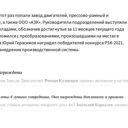
этот раз попали завод двигателей, прессово-рамный и
, а также ООО «АЗК». Руководители подразделений выступили
кладами, обозначив достигнутые за 11 месяцев текущего года
омился с преобразованиями, произошедшими на местах в
ра Юрий Герасимов наградил победителей конкурса PSK-2021.
 внедрения производственной системы.
аграждены
вом Завода Двигателей
Роман Кузнецов
принял активное участи
ителей завода, а также реализовал шесть личных кайдзен-
елены 4 лучших сотрудника. Они награждены дипломами и призами
ИЗа
Татьяна Бобоназарова
за два последних года организовала
к дважды получил звание эталонного. С 2016 года с участка
ных станков автоматно-токарного цеха АвЗ
Анатолий Баркалов
завоева
Он
едложений, открыты и реализованы три личных кайдзен-проекта
 «Лучшее кайдзен-предложение по направлению «безопасность».
ю улучшить эргономику рабочего места и полностью исключить
конкурсе «Лидер PSK».
PSK
ручен диплом конкурса «Лидер
» и приз 100 тысяч рублей.
та кузнечного завода
Фарида Насибуллина
на постоянной