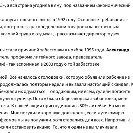
З», а вся страна угодила в яму, под названием «экономический
орпуса стального литья в 1992 году. Основные требования –
, контроль за распределением товаров и качественным
словий труда и отдыха», -
рассказывает директор музея
.
ы стала причиной забастовки в ноябре 1995 года.
Александр
датель профкома литейного завода, председатель
) - так вспоминал в 2003 году о той забастовке:
ой. Всё началось с голодовки, которую объявили рабочие из
 продолжалась полторы недели и вызвала настоящий скандал. 
еждали их одуматься. Голодающим, не всем, сулили погасить
нули на удочку. Потом была общезаводская забастовка, меня
тета. К нашей акции присоединились 80% литейки. На меня
ения. Мне посулили хорошую должность, если я утихомирю
комов мы не получили, хотя старались для всех. Напротив, к
или остановить акцию. То, что людям не выплачивали