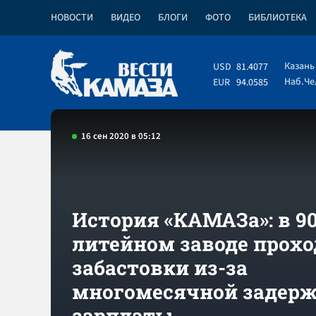
НОВОСТИ
ВИДЕО
БЛОГИ
ФОТО
БИБЛИОТЕКА
Казань
USD
81.4077
Наб.Ч
EUR
94.0585
16 сен 2020 в 05:12
История «КАМАЗа»: в 90
литейном заводе прох
забастовки из-за
многомесячной задер
зарплаты