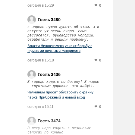
0
сегодня в 15:29
Гость 3480
в апреле нужно думать об этом, а в
августе уж осень скоро. само
рассосётся. руководство молодцы.
отработали и решили проблему.
Власти Нижнекамска усилят борьбу с
шумными ночными гонщиками
0
сегодня в 15:18
Гость 3436
В городе ходите по бетону! В парке
- грунтовые дорожки- это кайф!!!
Челнинцы просят обустроить окраину
парка Прибрежный и новый вход
0
сегодня в 15:11
Гость 3474
В лесу надо ходить в резиновых
сапогах по колено