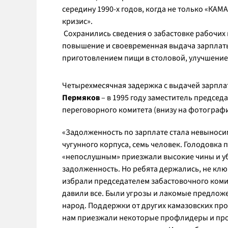
середину 1990-х годов, когда не только «КАМА
кризис».
Сохранились сведения о забастовке рабочих к
повышение и своевременная выдача зарплаты
приготовлением пищи в столовой, улучшение у
Четырехмесячная задержка с выдачей зарплат
Пермяков
– в 1995 году заместитель предсе
переговорного комитета (внизу на фотографии
«
Задолженность по зарплате стала невыносим
чугунного корпуса, семь человек. Голодовка
«непослушным» приезжали высокие чины и уб
задолженность. Но ребята держались, не клю
избрали председателем забастовочного коми
давили все. Были угрозы и лакомые предлож
народ. Поддержки от других камазовских проф
нам приезжали некоторые профлидеры и прос