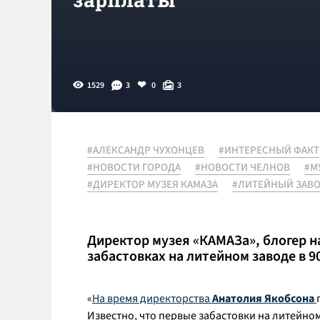
1529
3
0
3
#АЛЕКСАНДР ЧУХОНЦЕВ
#ИНТЕРЕСНЫЙ ФАКТ
#НОВОСТИ ГОРОДА
#НОВОСТИ ЧЕЛНОВ
#М
#ДИРЕКТОР МУЗЕЯ КАМАЗА
#ЛИТЕЙНЫЙ ЗАВ
Директор музея «КАМАЗа», блогер н
забастовках на литейном заводе в 90
«
На время директорства
Анатолия Якобсона
Известно, что первые забастовки на литейном