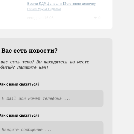
Врачи КДМЦ спасли 12-летнюю девочку
после укуса гадюки
0
сегодня в 15:05
 Вас есть новости?
 вас есть тема? Вы находитесь на месте
обытий? Напишите нам!
Как c вами связаться?
Как c вами связаться?