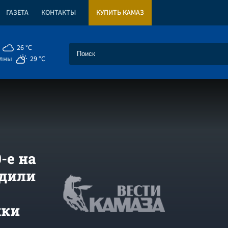
ГАЗЕТА
КОНТАКТЫ
КУПИТЬ КАМАЗ
26 °C
елны
29 °C
-е на
одили
жки