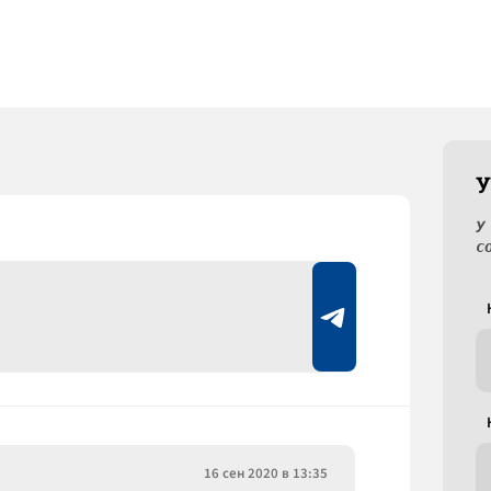
У
У
с
16 сен 2020 в 13:35