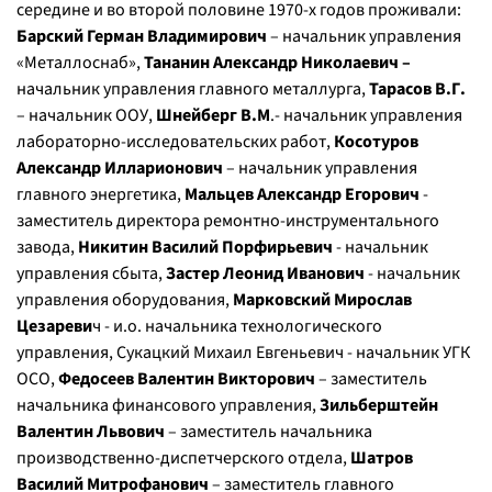
середине и во второй половине 1970-х годов проживали:
Барский Герман Владимирович
– начальник управления
«Металлоснаб»,
Тананин Александр Николаевич –
начальник управления главного металлурга,
Тарасов В.Г.
– начальник ООУ,
Шнейберг В.М
.- начальник управления
лабораторно-исследовательских работ,
Косотуров
Александр Илларионович
– начальник управления
главного энергетика,
Мальцев Александр Егорович
-
заместитель директора ремонтно-инструментального
завода,
Никитин Василий Порфирьевич
- начальник
управления сбыта,
Застер Леонид Иванович
- начальник
управления оборудования,
Марковский Мирослав
Цезареви
ч - и.о. начальника технологического
управления, Сукацкий Михаил Евгеньевич - начальник УГК
ОСО,
Федосеев Валентин Викторович
– заместитель
начальника финансового управления,
Зильберштейн
Валентин Львович
– заместитель начальника
производственно-диспетчерского отдела,
Шатров
Василий Митрофанович
– заместитель главного