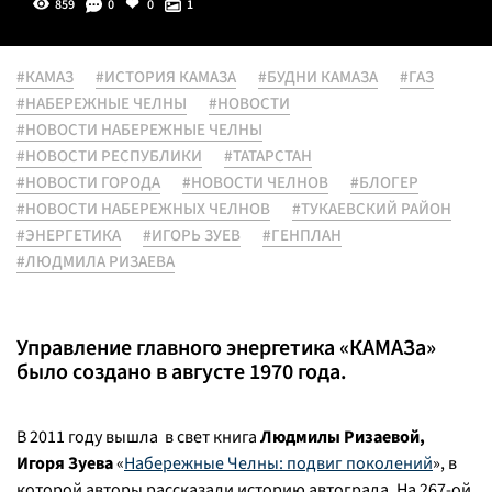
859
0
0
1
#КАМАЗ
#ИСТОРИЯ КАМАЗА
#БУДНИ КАМАЗА
#ГАЗ
#НАБЕРЕЖНЫЕ ЧЕЛНЫ
#НОВОСТИ
#НОВОСТИ НАБЕРЕЖНЫЕ ЧЕЛНЫ
#НОВОСТИ РЕСПУБЛИКИ
#ТАТАРСТАН
#НОВОСТИ ГОРОДА
#НОВОСТИ ЧЕЛНОВ
#БЛОГЕР
#НОВОСТИ НАБЕРЕЖНЫХ ЧЕЛНОВ
#ТУКАЕВСКИЙ РАЙОН
#ЭНЕРГЕТИКА
#ИГОРЬ ЗУЕВ
#ГЕНПЛАН
#ЛЮДМИЛА РИЗАЕВА
Управление главного энергетика «КАМАЗа»
было создано в августе 1970 года.
В 2011 году вышла в свет книга
Людмилы Ризаевой,
Игоря Зуева
«
Набережные Челны: подвиг поколений
», в
которой авторы рассказали историю автограда. На 267-ой