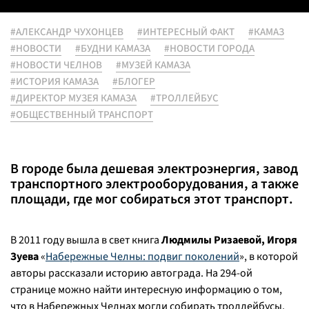
#АЛЕКСАНДР ЧУХОНЦЕВ
#ИНТЕРЕСНЫЙ ФАКТ
#КАМАЗ
#НОВОСТИ
#БУДНИ КАМАЗА
#НОВОСТИ ГОРОДА
#НОВОСТИ ЧЕЛНОВ
#МУЗЕЙ КАМАЗА
#ИСТОРИЯ КАМАЗА
#БЛОГЕР
#ДИРЕКТОР МУЗЕЯ КАМАЗА
#ТРОЛЛЕЙБУС
#ОБЩЕСТВЕННЫЙ ТРАНСПОРТ
В городе была дешевая электроэнергия, завод
транспортного электрооборудования, а также
площади, где мог собираться этот транспорт.
В 2011 году вышла в свет книга
Людмилы Ризаевой, Игоря
Зуева
«
Набережные Челны: подвиг поколений
», в которой
авторы рассказали историю автограда. На 294-ой
странице можно найти интересную информацию о том,
что в Набережных Челнах могли собирать троллейбусы.