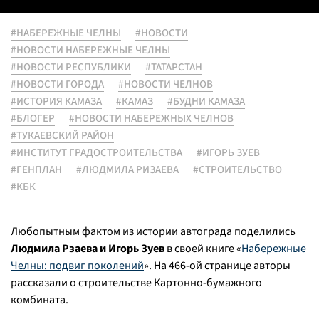
#НАБЕРЕЖНЫЕ ЧЕЛНЫ
#НОВОСТИ
#НОВОСТИ НАБЕРЕЖНЫЕ ЧЕЛНЫ
#НОВОСТИ РЕСПУБЛИКИ
#ТАТАРСТАН
#НОВОСТИ ГОРОДА
#НОВОСТИ ЧЕЛНОВ
#ИСТОРИЯ КАМАЗА
#КАМАЗ
#БУДНИ КАМАЗА
#БЛОГЕР
#НОВОСТИ НАБЕРЕЖНЫХ ЧЕЛНОВ
#ТУКАЕВСКИЙ РАЙОН
#ИНСТИТУТ ГРАДОСТРОИТЕЛЬСТВА
#ИГОРЬ ЗУЕВ
#ГЕНПЛАН
#ЛЮДМИЛА РИЗАЕВА
#СТРОИТЕЛЬСТВО
#КБК
Любопытным фактом из истории автограда поделились
Людмила Рзаева и Игорь Зуев
в своей книге «
Набережные
Челны: подвиг поколений
». На 466-ой странице авторы
рассказали о строительстве Картонно-бумажного
комбината.