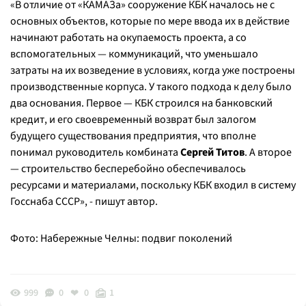
«
В отличие от «КАМАЗа» сооружение КБК началось не с
основных объектов, которые по мере ввода их в действие
начинают работать на окупаемость проекта, а со
вспомогательных — коммуникаций, что уменьшало
затраты на их возведение в условиях, когда уже построены
производственные корпуса. У такого подхода к делу было
два основания. Первое — КБК строился на банковский
кредит, и его своевременный возврат был залогом
будущего существования предприятия, что вполне
понимал руководитель комбината
Сергей Титов
. А второе
— строительство бесперебойно обеспечивалось
ресурсами и материалами, поскольку КБК входил в систему
Госснаба СССР
», - пишут автор.
Фото: Набережные Челны: подвиг поколений
999
0
0
1