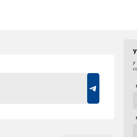
У
У
с