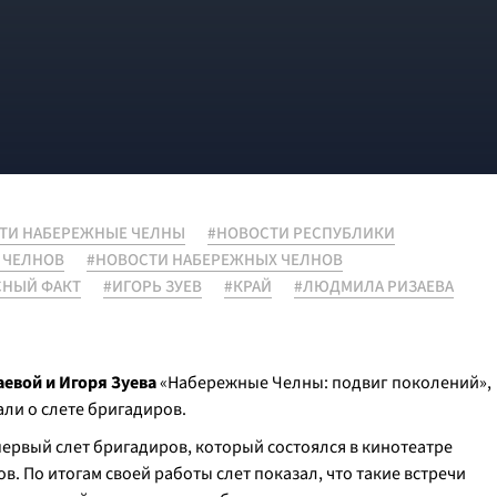
ТИ НАБЕРЕЖНЫЕ ЧЕЛНЫ
#НОВОСТИ РЕСПУБЛИКИ
 ЧЕЛНОВ
#НОВОСТИ НАБЕРЕЖНЫХ ЧЕЛНОВ
СНЫЙ ФАКТ
#ИГОРЬ ЗУЕВ
#КРАЙ
#ЛЮДМИЛА РИЗАЕВА
евой и Игоря Зуева
«Набережные Челны: подвиг поколений»,
ли о слете бригадиров.
ервый слет бригадиров, который состоялся в кинотеатре
в. По итогам своей работы слет показал, что такие встречи