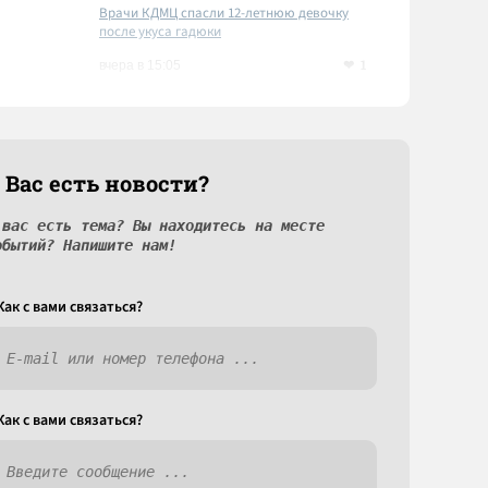
Врачи КДМЦ спасли 12-летнюю девочку
после укуса гадюки
1
вчера в 15:05
 Вас есть новости?
 вас есть тема? Вы находитесь на месте
обытий? Напишите нам!
Как c вами связаться?
Как c вами связаться?