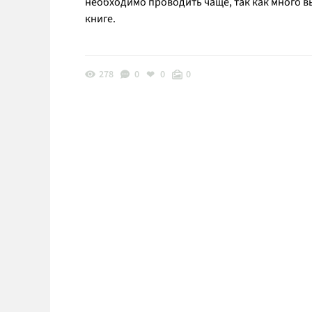
необходимо проводить чаще, так как много 
книге.
278
0
0
0