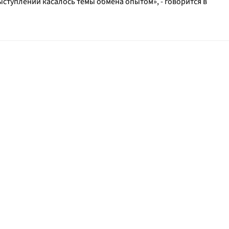
выступлений касалось темы обмена опытом
», - говорится в