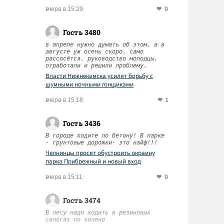
0
вчера в 15:29
Гость 3480
в апреле нужно думать об этом, а в
августе уж осень скоро. само
рассосётся. руководство молодцы.
отработали и решили проблему.
Власти Нижнекамска усилят борьбу с
шумными ночными гонщиками
1
вчера в 15:18
Гость 3436
В городе ходите по бетону! В парке
- грунтовые дорожки- это кайф!!!
Челнинцы просят обустроить окраину
парка Прибрежный и новый вход
0
вчера в 15:11
Гость 3474
В лесу надо ходить в резиновых
сапогах по колено