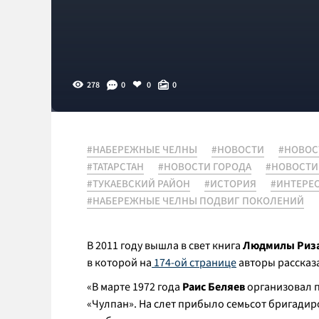
278
0
0
0
#НАБЕРЕЖНЫЕ ЧЕЛНЫ
#НОВОСТИ
#НОВОС
#ТАТАРСТАН
#НОВОСТИ ГОРОДА
#НОВОСТИ
#ТУКАЕВСКИЙ РАЙОН
#ИСТОРИЯ
#ИНТЕРЕ
#НАБЕРЕЖНЫЕ ЧЕЛНЫ ПОДВИГ ПОКОЛЕНИЙ
В 2011 году вышла в свет книга
Людмилы Риза
в которой на
174-ой странице
авторы рассказа
«
В марте 1972 года
Раис Беляев
организовал п
«Чулпан». На слет прибыло семьсот бригадиро