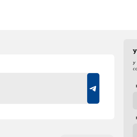
У
У
с