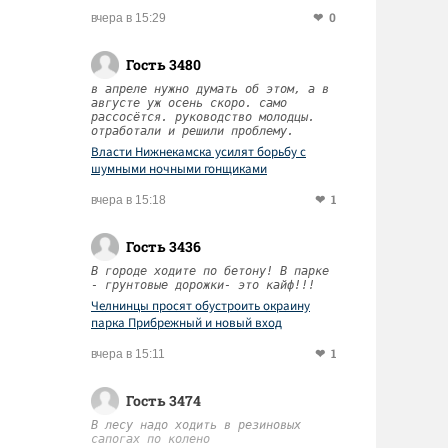
0
вчера в 15:29
Гость 3480
в апреле нужно думать об этом, а в
августе уж осень скоро. само
рассосётся. руководство молодцы.
отработали и решили проблему.
Власти Нижнекамска усилят борьбу с
шумными ночными гонщиками
1
вчера в 15:18
Гость 3436
В городе ходите по бетону! В парке
- грунтовые дорожки- это кайф!!!
Челнинцы просят обустроить окраину
парка Прибрежный и новый вход
1
вчера в 15:11
Гость 3474
В лесу надо ходить в резиновых
сапогах по колено