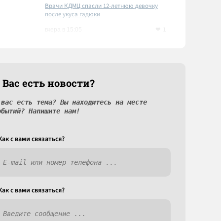
Врачи КДМЦ спасли 12-летнюю девочку
после укуса гадюки
1
вчера в 15:05
 Вас есть новости?
 вас есть тема? Вы находитесь на месте
обытий? Напишите нам!
Как c вами связаться?
Как c вами связаться?