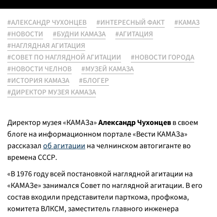
#АЛЕКСАНДР ЧУХОНЦЕВ
#ИНТЕРЕСНЫЙ ФАКТ
#КАМАЗ
#НОВОСТИ
#БУДНИ КАМАЗА
#АГИТАЦИЯ
#НАГЛЯДНАЯ АГИТАЦИЯ
#СОВЕТ ПО НАГЛЯДНОЙ АГИТАЦИИ
#НОВОСТИ ГОРОДА
#НОВОСТИ ЧЕЛНОВ
#МУЗЕЙ КАМАЗА
#ИСТОРИЯ КАМАЗА
#БЛОГЕР
#ДИРЕКТОР МУЗЕЯ КАМАЗА
Директор музея «КАМАЗа»
Александр Чухонцев
в своем
блоге на информационном портале «Вести КАМАЗа»
рассказал
об агитации
на челнинском автогиганте во
времена СССР.
«В 1976 году всей постановкой наглядной агитации на
«КАМАЗе» занимался Совет по наглядной агитации. В его
состав входили представители парткома, профкома,
комитета ВЛКСМ, заместитель главного инженера