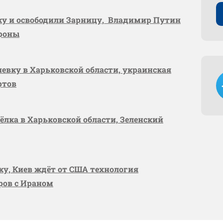
вку и освободили Зарницу, Владимир Путин
ороны
шевку в Харьковской области, украинская
ртов
сёлка в Харьковской области, Зеленский
вку, Киев ждёт от США технология
оров с Ираном