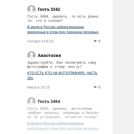
Гость 3342
Гость 3464, ошалеть. то есть ровно
то, что я сказал?
В июле в России зафиксированы
рекордные в этом году продажи легковых
автомобилей
0
сегодня в 09:10
Анастасия
Здравствуйте. Как посмотреть саму
фотографию к этому тексту?
КТО ЕСТЬ КТО НА ФОТОГРАФИЯХ. ЧАСТЬ
293.
0
вчера в 18:18
Гость 3464
Гость 3342, прикинь, автосалоны
требуют наличку. переводы и безнал
их не устраивает. интресно почему?
В июле в России зафиксированы
рекордные в этом году продажи легковых
автомобилей