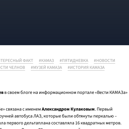
НТЕРЕСНЫЙ ФАКТ
#КАМАЗ
#ПЯТИДНЕВКА
#НОВОСТИ
СТИ ЧЕЛНОВ
#МУЗЕЙ КАМАЗА
#ИСТОРИЯ КАМАЗА
ев
в своем блоге на информационном портале «Вести КАМАЗа»
е» связана с именем
Александром Кулаковым
. Первый
ручней автобуса ЛАЗ, которые были обтянуты перкалью –
ла первого дельтаплана составляла 16 квадратных метров.