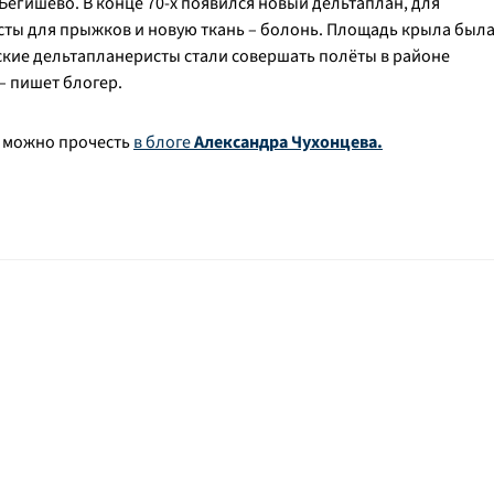
егишево. В конце 70-х появился новый дельтаплан, для
сты для прыжков и новую ткань – болонь. Площадь крыла был
ские дельтапланеристы стали совершать полёты в районе
 – пишет блогер.
х можно прочесть
в блоге
Александра Чухонцева.