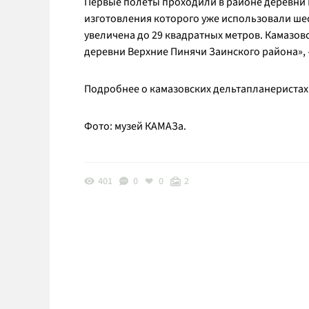
Первые полеты проходили в районе деревни Б
изготовления которого уже использовали ше
увеличена до 29 квадратных метров. Камазов
деревни Верхние Пинячи Заинского района
»,
Подробнее о камазовских дельтапланериста
Фото: музей КАМАЗа.
401
0
0
2