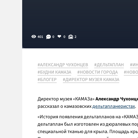
401
0
0
2
#АЛЕКСАНДР ЧУХОНЦЕВ
#ДЕЛЬТАПЛАН
#И
#БУДНИ КАМАЗА
#НОВОСТИ ГОРОДА
#НОВО
#БЛОГЕР
#ДИРЕКТОР МУЗЕЯ КАМАЗА
Директор музея «КАМАЗа»
Александр Чухонц
рассказал о камазовских
дельтапланеристах
.
«
История появления дельтапланов на «КАМАЗ
дельтаплан был изготовлен из дюралевых по
специальной тканью для крыла. Площадь кры