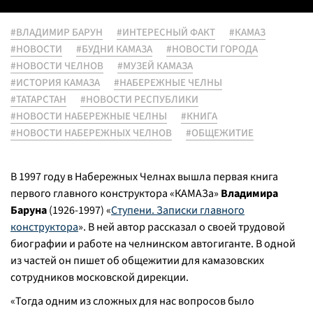
#ВЛАДИМИР БАРУН
#ИНТЕРЕСНЫЙ ФАКТ
#КАМАЗ
#НОВОСТИ
#БУДНИ КАМАЗА
#НОВОСТИ ГОРОДА
#НОВОСТИ ЧЕЛНОВ
#МУЗЕЙ КАМАЗА
#ИСТОРИЯ КАМАЗА
#НАБЕРЕЖНЫЕ ЧЕЛНЫ
#ТАТАРСТАН
#НОВОСТИ РЕСПУБЛИКИ
#НОВОСТИ НАБЕРЕЖНЫЕ ЧЕЛНЫ
#КНИГА
#НОВОСТИ НАБЕРЕЖНЫХ ЧЕЛНОВ
#ОБЩЕЖИТИЕ
В 1997 году в Набережных Челнах вышла первая книга
первого главного конструктора «КАМАЗа»
Владимира
Баруна
(1926-1997) «
Ступени. Записки главного
конструктора
». В ней автор рассказал о своей трудовой
биографии и работе на челнинском автогиганте. В одной
из частей он пишет об общежитии для камазовских
сотрудников московской дирекции.
«
Тогда одним из сложных для нас вопросов было