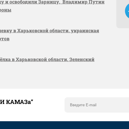
вку и освободили Зарницу, Владимир Путин
ороны
шевку в Харьковской области, украинская
ртов
сёлка в Харьковской области, Зеленский
ТИ КАМАЗа”