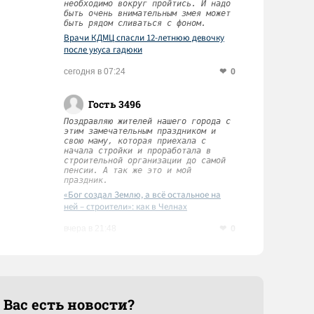
необходимо вокруг пройтись. И надо
быть очень внимательным змея может
быть рядом сливаться с фоном.
Врачи КДМЦ спасли 12-летнюю девочку
после укуса гадюки
0
сегодня в 07:24
Гость 3496
Поздравляю жителей нашего города с
этим замечательным праздником и
свою маму, которая приехала с
начала стройки и проработала в
строительной организации до самой
пенсии. А так же это и мой
праздник.
«Бог создал Землю, а всё остальное на
ней – строители»: как в Челнах
чествовали ветеранов и мастеров
0
вчера в 21:48
отрасли
 Вас есть новости?