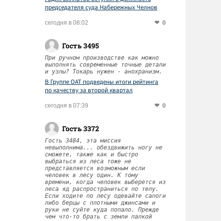
председателя суда Набережных Челнов
0
сегодня в 08:02
Гость 3495
При ручном производстве как можно
выполнять современные точные детали
и узлы? Токарь нужен - анохранизм.
В Группе ОАТ подведены итоги рейтинга
по качеству за второй квартал
0
сегодня в 07:39
Гость 3372
Гость 3484, эта миссия
невыполнима... обездвижить ногу не
сможете, также как и быстро
выбраться из леса тоже не
представляется возможным если
человек в лесу один. К тому
времени, когда человек выберется из
леса яд распространиться по телу.
Если ходите по лесу одевайте сапоги
либо берцы с плотными джинсами и
руки не суйте куда попало. Прежде
чем что-то брать с земли палкой