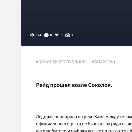
174
0
0
3
#НОВОСТИ РЕСПУБЛИКИ
#ТАТАРСТАН
Рейд прошел возле Соколок.
Ледовая переправа на реке Кама между села
официально открыта не была из-за ряда выя
автолюбители и рыбаки все же пользуются ей,