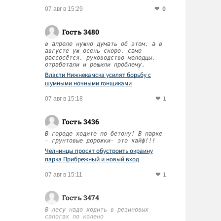
0
07 авг в 15:29
Гость 3480
в апреле нужно думать об этом, а в
августе уж осень скоро. само
рассосётся. руководство молодцы.
отработали и решили проблему.
Власти Нижнекамска усилят борьбу с
шумными ночными гонщиками
1
07 авг в 15:18
Гость 3436
В городе ходите по бетону! В парке
- грунтовые дорожки- это кайф!!!
Челнинцы просят обустроить окраину
парка Прибрежный и новый вход
1
07 авг в 15:11
Гость 3474
В лесу надо ходить в резиновых
сапогах по колено