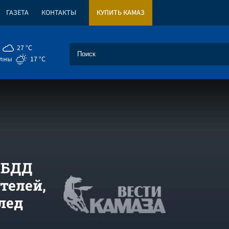
ГАЗЕТА
КОНТАКТЫ
КУПИТЬ КАМАЗ
27 °C
елны
17 °C
ИБДД
телей,
лед