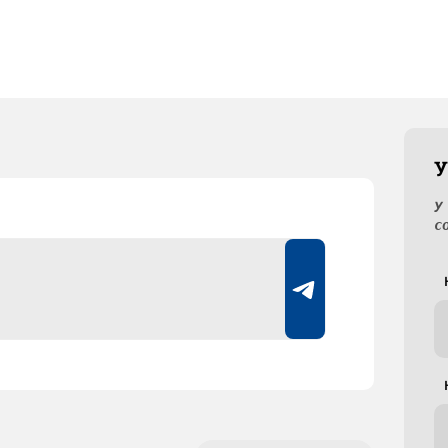
У
У
с