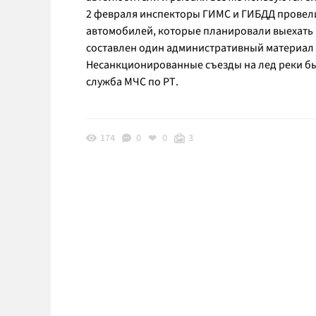
2 февраля инспекторы ГИМС и ГИБДД провели 
автомобилей, которые планировали выехать 
составлен один административный материал н
Несанкционированные съезды на лед реки бы
служба МЧС по РТ.
174
0
0
3