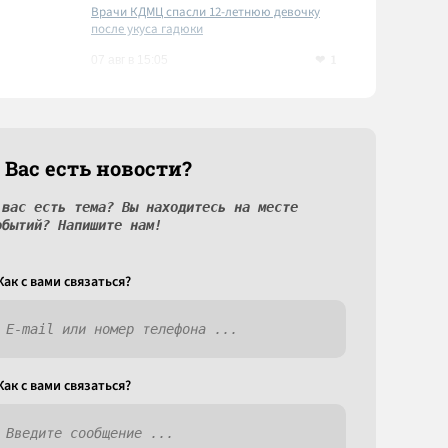
Врачи КДМЦ спасли 12-летнюю девочку
после укуса гадюки
1
07 авг в 15:05
 Вас есть новости?
 вас есть тема? Вы находитесь на месте
обытий? Напишите нам!
Как c вами связаться?
Как c вами связаться?