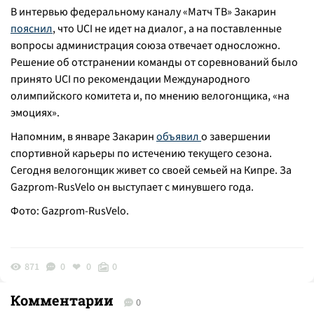
В интервью федеральному каналу «Матч ТВ» Закарин
пояснил
, что UCI не идет на диалог, а на поставленные
вопросы администрация союза отвечает односложно.
Решение об отстранении команды от соревнований было
принято UCI по рекомендации Международного
олимпийского комитета и, по мнению велогонщика, «на
эмоциях».
Напомним, в январе Закарин
объявил
о завершении
спортивной карьеры по истечению текущего сезона.
Сегодня велогонщик живет со своей семьей на Кипре. За
Gazprom-RusVelo он выступает с минувшего года.
Фото: Gazprom-RusVelo.
871
0
0
0
Комментарии
0