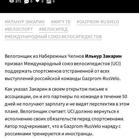
871
0
0
0
#ИЛЬНУР ЗАКАРИН
#МАТЧ ТВ
#GAZPROM-RUSVELO
#ВЕЛОСПОРТ
#ВЕЛОСИПЕД
#МЕЖДУНАРОДНЫЙ СОЮЗ ВЕЛОСИПЕДИСТОВ
Велогонщик из Набережных Челнов
Ильнур Закарин
призвал Международный союз велосипедистов (UCI)
поддержать спортсменов отстраненной от всех
выступлений российской команды Gazprom-RusVelo.
Как указал Закарин в своем открытом письме к
ассоциации, он и его партнеры по команде в течение 50
дней не получают зарплату и не видят перспектив в этом
плане. Велогонщик считает: UCI должно вернуться к
исполнению своих обязательств перед спортсменами.
Автор подчеркивает, что в Gazprom-RusVelo наряду с
россиянами тренируются и иностранцы.