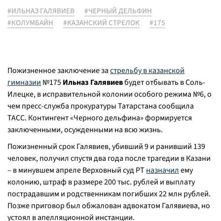
#ИЛЬНАЗ ГАЛЯВИЕВ
#ЧЕРНЫЙ ДЕЛЬФИН
#КОЛУМБАЙН
#КАЗАНСКИЙ СТРЕЛОК
#175
Пожизненное заключение за
стрельбу в казанской
гимназии
№175
Ильназ Галявиев
будет отбывать в Соль-
Илецке, в исправительной колонии особого режима №6, о
чем пресс-служба прокуратуры Татарстана сообщила
ТАСС. Контингент «Черного дельфина» формируется
заключенными, осужденными на всю жизнь.
Пожизненный срок Галявиев, убивший 9 и ранивший 139
человек, получил спустя два года после трагедии в Казани
– в минувшем апреле Верховный суд РТ
назначил
ему
колонию, штраф в размере 200 тыс. рублей и выплату
пострадавшим и родственникам погибших 22 млн рублей.
Позже приговор был обжалован адвокатом Галявиева, но
устоял в апелляционной инстанции.