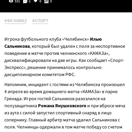
531
1
0
0
#ФК КАМАЗ
#СПОРТ
Игрока футбольного клуба «Челябинск»
Илью
Сальникова
, который был удален с поля за неспортивное
поведение в матче против челнинского «КАМАЗа»,
дисквалифицировали на две игры. Как сообщает «Спорт-
Экспресс», решение принималось контрольно-
дисциплинарном комитетом РФС.
Напомним, инцидент с гостями из Челябинска произошел
4 апреля во время домашнего матча «КАМАЗа» в парке
Гренада. Игрок гостей Сальников разозлился на
полузащитника
Романа Янушковского
и при вбросе мяча
из аута с силой запустил спортивный снаряд в лицо
сопернику. Главный арбитр матча удалил Сальникова с
поля. Челнинцы одержали в том матче победу со счетом