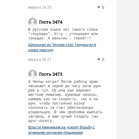
0
вчера в 16:25
Гость 3474
В русском языке нет такого слова
"тонувшая". Есть - утонувшая или
тонущая. А мальчик - герой!!!
Школьник из Челнов спас тонувшую в
озере девочку
0
вчера в 16:17
Гость 3473
А Челны когда? После работы прям
начинают и порой до часу ночи шум,
рев и гул. Ну или как вариант
жесткие лежачие, шумовые полосы,
камеры как на скорость, так и на
шум, чтобы постоянно казну
пополнять за счет обеспеченных
владельцев. В чем проблема выехать
загород, а еще лучше создать там
дрэг-полосу.
Власти Нижнекамска усилят борьбу с
шумными ночными гонщиками