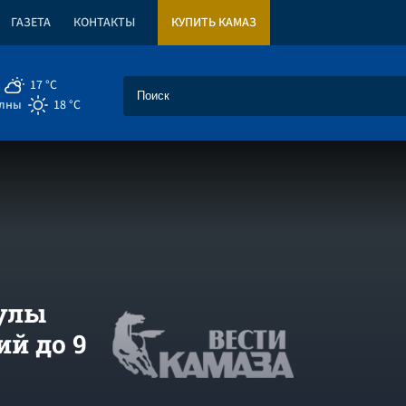
ГАЗЕТА
КОНТАКТЫ
КУПИТЬ КАМАЗ
17 °C
елны
18 °C
улы
ий до 9