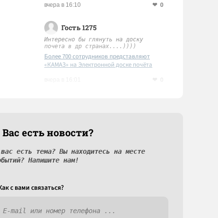
0
вчера в 16:10
Гость 1275
Интересно бы глянуть на доску
почета в др странах....))))
Более 700 сотрудников представляют
«КАМАЗ» на Электронной доске почёта
Татарстана
0
вчера в 16:01
 Вас есть новости?
 вас есть тема? Вы находитесь на месте
обытий? Напишите нам!
Как c вами связаться?