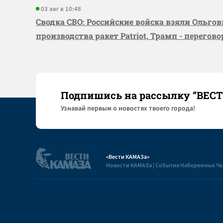
03 авг в 10:48
Сводка СВО: Российские войска взяли Ольго
производства ракет Patriot, Трамп - перегов
Подпишись на рассылку “ВЕС
Узнaвай первым о новостях твоего города!
«Вести КАМАЗа»
Новости КАМАЗа | События Набережных Ч
Полезная информация