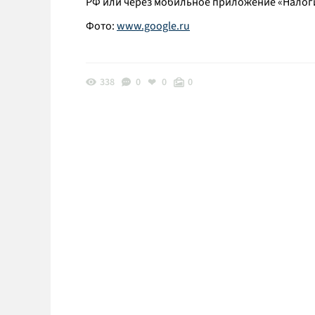
РФ или через мобильное приложение «Налог
Фото:
www.google.ru
338
0
0
0