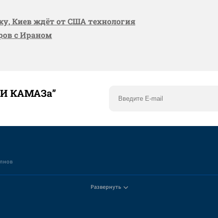
вку, Киев ждёт от США технология
оров с Ираном
ТИ КАМАЗа”
елнов
Развернуть