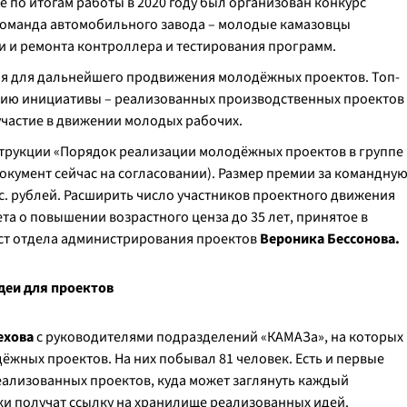
ые по итогам работы в 2020 году был организован конкурс
команда автомобильного завода – молодые камазовцы
и и ремонта контроллера и тестирования программ.
ия для дальнейшего продвижения молодёжных проектов. Топ-
тию инициативы – реализованных производственных проектов
частие в движении молодых рабочих.
нструкции «Порядок реализации молодёжных проектов в группе
кумент сейчас на согласовании). Размер премии за командну
ыс. рублей. Расширить число участников проектного движения
а о повышении возрастного ценза до 35 лет, принятое в
ст отдела администрирования проектов
Вероника Бессонова.
деи для проектов
ехова
с руководителями подразделений «КАМАЗа», на которых
ёжных проектов. На них побывал 81 человек. Есть и первые
реализованных проектов, куда может заглянуть каждый
ки получат ссылку на хранилище реализованных идей.