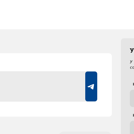
У
У
с