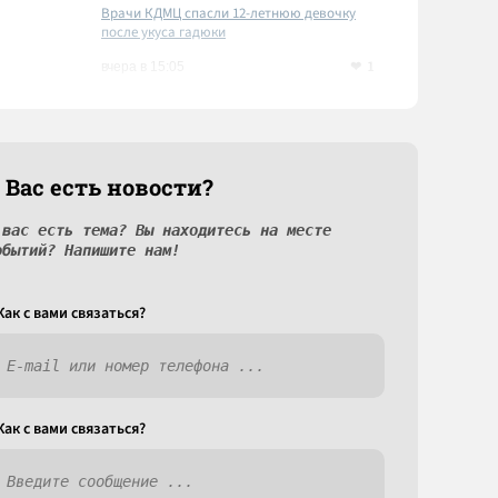
Врачи КДМЦ спасли 12-летнюю девочку
после укуса гадюки
1
вчера в 15:05
 Вас есть новости?
 вас есть тема? Вы находитесь на месте
обытий? Напишите нам!
Как c вами связаться?
Как c вами связаться?