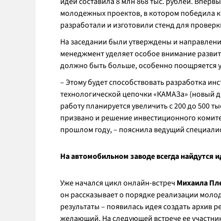
идей составила 8 млн 868 тыс. рублей. Вперв
молодежных проектов, в котором победила 
разработали и изготовили стенд для проверк
На заседании были утверждены и направлен
менеджмент уделяет особое внимание разви
должно быть больше, особенно поощряется у
– Этому будет способствовать разработка и
технологической цепочки «КАМАЗа» (новый до
работу планируется увеличить с 200 до 500 т
призвано и решение инвестиционного комитет
прошлом году, – пояснила ведущий специали
На автомобильном заводе всегда найдутся и
Уже начался цикл онлайн-встреч
Михаила Пл
он рассказывает о порядке реализации молод
результаты – появилась идея создать архив 
желающий. На следующей встрече ее участни