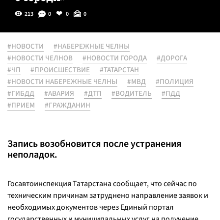
213
0
0
0
#НОВОСТИ
#НАБЕРЕЖНЫЕ ЧЕЛНЫ
#НОВОСТИ ЧЕЛНОВ
#НОВОСТИ ГОРОДА
#ДОРОГА
#ЧП
#ПРОИСШЕСТВИЕ
#ТАТАРСТАН
#НОВОСТИ НАБЕРЕЖНЫЕ ЧЕЛНЫ
#МВД
#ПОЛИЦИЯ
#ГИБДД
#АВАРИЯ
#ДТП
#ВОДИТЕЛЬ
#ПДД
#ПРИЕМ
#ГРАЖДАНИН
Запись возобновится после устранения
неполадок.
Госавтоинспекция Татарстана сообщает, что сейчас по
техническим причинам затруднено направление заявок и
необходимых документов через Единый портал
государственных и муниципальных услуг на получение