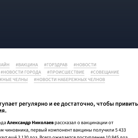
ЛАЙН
#ВАКЦИНА
#ГОРЗДРАВ
#НОВОСТИ
#НОВОСТИ ГОРОДА
#ПРОИСШЕСТВИЕ
#СОВЕЩАНИЕ
ЕЖНЫЕ ЧЕЛНЫ
#НОВОСТИ НАБЕРЕЖНЫХ ЧЕЛНОВ
тупает регулярно и ее достаточно, чтобы привить
ия.
ода
Александр Николаев
рассказал о вакцинации от
ам чиновника, первый компонент вакцины получили 5 433
езут ещё 3 130 доз. Всего ожидается поступление 10 845 доз