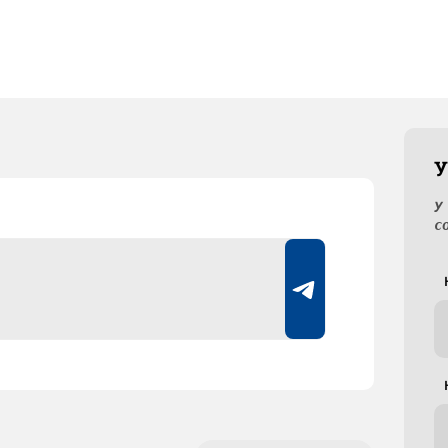
У
У
с