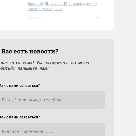
Врачи КДМЦ спасли 12-летнюю девочку
после укуса гадюки
1
вчера в 15:05
 Вас есть новости?
 вас есть тема? Вы находитесь на месте
обытий? Напишите нам!
Как c вами связаться?
Как c вами связаться?