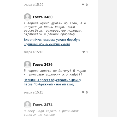
0
вчера в 15:29
Гость 3480
в апреле нужно думать об этом, а в
августе уж осень скоро. само
рассосётся. руководство молодцы.
отработали и решили проблему.
Власти Нижнекамска усилят борьбу с
шумными ночными гонщиками
1
вчера в 15:18
Гость 3436
В городе ходите по бетону! В парке
- грунтовые дорожки- это кайф!!!
Челнинцы просят обустроить окраину
парка Прибрежный и новый вход
0
вчера в 15:11
Гость 3474
В лесу надо ходить в резиновых
сапогах по колено