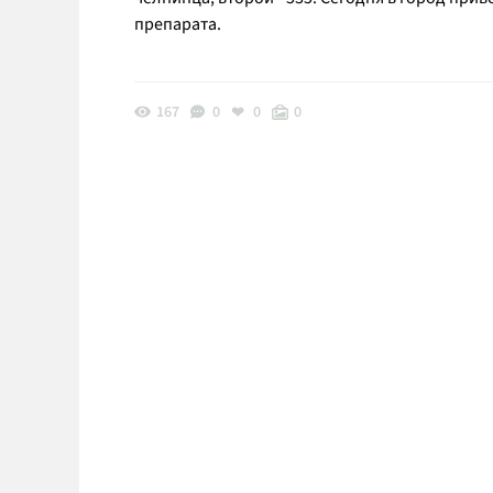
препарата.
167
0
0
0