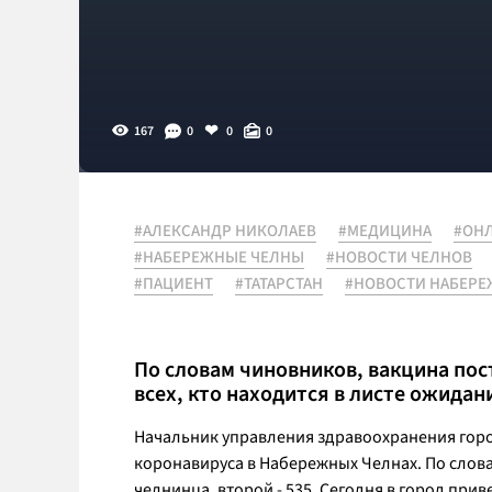
167
0
0
0
#АЛЕКСАНДР НИКОЛАЕВ
#МЕДИЦИНА
#ОН
#НАБЕРЕЖНЫЕ ЧЕЛНЫ
#НОВОСТИ ЧЕЛНОВ
#ПАЦИЕНТ
#ТАТАРСТАН
#НОВОСТИ НАБЕР
По словам чиновников, вакцина пос
всех, кто находится в листе ожидан
Начальник управления здравоохранения гор
коронавируса в Набережных Челнах. По слов
челнинца, второй - 535. Сегодня в город прив