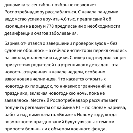
динамика за сентябрь-ноябрь не позволяет
Роспотребнадзору расслабляться. С начала пандемии
ведомство успело вручить 4,6 тыс. предписаний об
изоляции на дому и 778 предписаний о необходимости
дезинфекции очагов заболевания.
Бариев отчитался о завершении проверок вузов – без
судов не обошлось – а сейчас инспекторы переключились
на школы, колледжи и садики. Спикер подтвердил запрет
присутствия родителей на утренниках в детсадах – эта
новость, озвученная в начале недели, особенно
взволновала челнинцев. Что касается открытых
новогодних площадок, то никаких ограничений на
праздники, включая новогоднюю ночь, пока не
заявлялось. Местный Роспотребнадзор рассчитывает
получить регламенты от кабмина РТ – по словам Бариева,
работа над ними начата. «
Ближе к Новому году, когда
возможности празднований будут увязаны с темпом
прироста больных и с объемом коечного фонда,