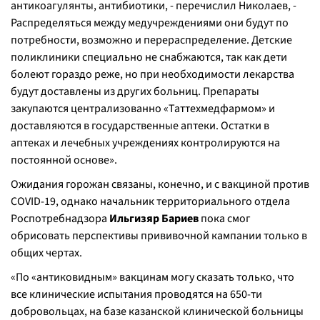
антикоагулянты, антибиотики, -
перечислил Николаев,
-
Распределяться между медучреждениями они будут по
потребности, возможно и перераспределение. Детские
поликлиники специально не снабжаются, так как дети
болеют гораздо реже, но при необходимости лекарства
будут доставлены из других больниц. Препараты
закупаются централизованно «Таттехмедфармом» и
доставляются в государственные аптеки. Остатки в
аптеках и лечебных учреждениях контролируются на
постоянной основе
».
Ожидания горожан связаны, конечно, и с вакциной против
COVID-19, однако начальник территориального отдела
Роспотребнадзора
Ильгизяр Бариев
пока смог
обрисовать перспективы прививочной кампании только в
общих чертах.
«
По «антиковидным» вакцинам могу сказать только, что
все клинические испытания проводятся на 650-ти
добровольцах, на базе казанской клинической больницы