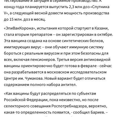
тестирование и запущен в серийное производство. К
концу года планируется выпустить 2,3 млн доз «Спутника
V», а следующей весной довести мощность производства
до 15 млн. доз в месяц.
«ЭпиВакКорона», испытания которой стартуют в Казани,
стала вторым препаратом – он зарегистрирован в октябре.
Эта вакцина создана на основе синтетических белков,
имитирующих вирус – они обучают иммунную систему
бороться с реальным вирусом и при этом безопасны для
всех, включая пенсионеров. Третья версия антиковидной
вакцины ориентировочно будет готова в феврале - сейчас
она разрабатывается в московском исследовательском
Центре им. Чумакова. Новый вариант будет отличаться
содержанием полного набора антител.
«
Как вакцины будут распределяться по субъектам
Российской Федерации, пока неизвестно, но после
селекторного совещания Роспотребнадзора, вероятно,
какая-то определенность появится, -
сообщил Бариев.
–