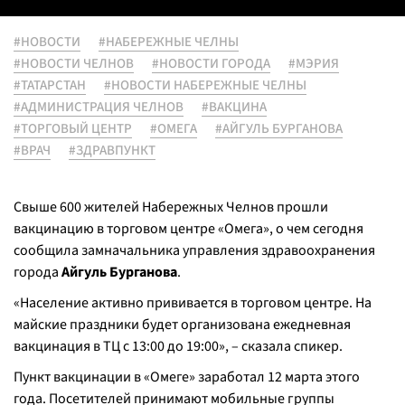
#НОВОСТИ
#НАБЕРЕЖНЫЕ ЧЕЛНЫ
#НОВОСТИ ЧЕЛНОВ
#НОВОСТИ ГОРОДА
#МЭРИЯ
#ТАТАРСТАН
#НОВОСТИ НАБЕРЕЖНЫЕ ЧЕЛНЫ
#АДМИНИСТРАЦИЯ ЧЕЛНОВ
#ВАКЦИНА
#ТОРГОВЫЙ ЦЕНТР
#ОМЕГА
#АЙГУЛЬ БУРГАНОВА
#ВРАЧ
#ЗДРАВПУНКТ
Свыше 600 жителей Набережных Челнов прошли
вакцинацию в торговом центре «Омега», о чем сегодня
сообщила замначальника управления здравоохранения
города
Айгуль Бурганова
.
«
Население активно прививается в торговом центре. На
майские праздники будет организована ежедневная
вакцинация в ТЦ с 13:00 до 19:00
», – сказала спикер.
Пункт вакцинации в «Омеге» заработал 12 марта этого
года. Посетителей принимают мобильные группы