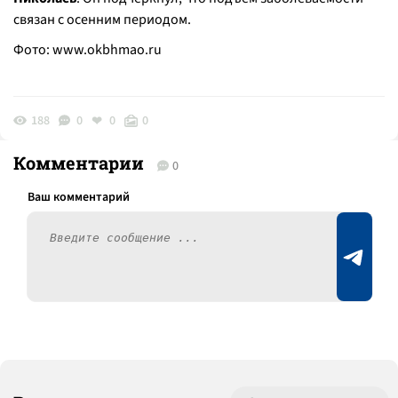
связан с осенним периодом.
Фото:
www.okbhmao.ru
188
0
0
0
Комментарии
0