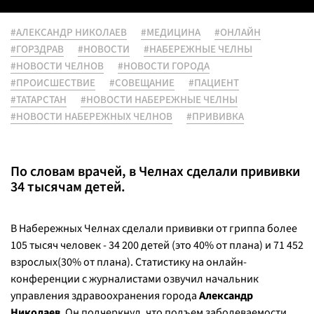
#АЛЕКСАНДР НИКОЛАЕВ
#МЕДИЦИНА
#ОНЛАЙН
#ГОРЗДРАВ
#НОВОСТИ
#НАБЕРЕЖНЫЕ ЧЕЛНЫ
#НОВОСТИ ЧЕЛНОВ
#НОВОСТИ ГОРОДА
#ПРОИСШЕСТВИЕ
#СОВЕЩАНИЕ
#ПАЦИЕНТ
#ТАТАРСТАН
#НОВОСТИ НАБЕРЕЖНЫЕ ЧЕЛНЫ
#НОВОСТИ НАБЕРЕЖНЫХ ЧЕЛНОВ
#ПРИВИВКА
По словам врачей, в Челнах сделали прививки
34 тысячам детей.
В Набережных Челнах сделали прививки от гриппа более
105 тысяч человек - 34 200 детей (это 40% от плана) и 71 452
взрослых(30% от плана). Статистику на онлайн-
конференции с журналистами озвучил начальник
управления здравоохранения города
Александр
Николаев
. Он подчеркнул, что подъем заболеваемости