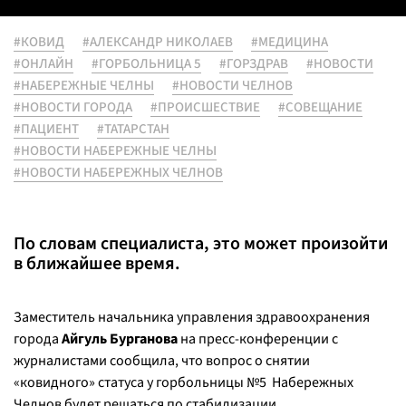
#КОВИД
#АЛЕКСАНДР НИКОЛАЕВ
#МЕДИЦИНА
#ОНЛАЙН
#ГОРБОЛЬНИЦА 5
#ГОРЗДРАВ
#НОВОСТИ
#НАБЕРЕЖНЫЕ ЧЕЛНЫ
#НОВОСТИ ЧЕЛНОВ
#НОВОСТИ ГОРОДА
#ПРОИСШЕСТВИЕ
#СОВЕЩАНИЕ
#ПАЦИЕНТ
#ТАТАРСТАН
#НОВОСТИ НАБЕРЕЖНЫЕ ЧЕЛНЫ
#НОВОСТИ НАБЕРЕЖНЫХ ЧЕЛНОВ
По словам специалиста, это может произойти
в ближайшее время.
Заместитель начальника управления здравоохранения
города
Айгуль Бурганова
на пресс-конференции с
журналистами сообщила, что вопрос о снятии
«ковидного» статуса у горбольницы №5 Набережных
Челнов будет решаться по стабилизации