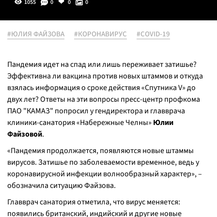
1055
0
0
0
#ЮЛИЯ ФАЙЗОВА
#КОРОНАВИРУС
#COVID-19
Пандемия идет на спад или лишь переживает затишье?
Эффективна ли вакцина против новых штаммов и откуда
взялась информация о сроке действия «Спутника V» до
двух лет? Ответы на эти вопросы пресс-центр профкома
ПАО "КАМАЗ" попросил у гендиректора и главврача
клиники-санатория «Набережные Челны»
Юлии
Файзовой
.
«Пандемия продолжается, появляются новые штаммы
вирусов. Затишье по заболеваемости временное, ведь у
коронавирусной инфекции волнообразный характер», –
обозначила ситуацию Файзова.
Главврач санатория отметила, что вирус меняется:
появились британский, индийский и другие новые