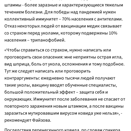
штаммы - более заразные и характеризующиеся тяжелым
течением болезни. Для победы над пандемией нужен
коллективный иммунитет – 70% населения с антителами.
Отказ некоторых людей от вакцинации медик связывает
со страхом перед уколами, которому подвержены 10%
населения – трипанофобией.
«Чтобы справиться со страхом, нужно написать или
проговорить свои опасения: мне неприятны острая игла,
вид шприца, боль от укола, осложнения и тому подобное.
Тут же следует написать или проговорить
контраргументы: ежедневно тысячи людей получают
такие уколы, вакцину вводят обученные специалисты,
большой положительный эффект – защита себя и
окружающих. Иммунитет после заболевания не спасает от
повторного заражения новым штаммом, а после вакцины
заразиться мутировавшим вирусом ковида уже нельзя», -
рекомендует Файзова.
Последствия перенесенного ковида, по словам спикера,