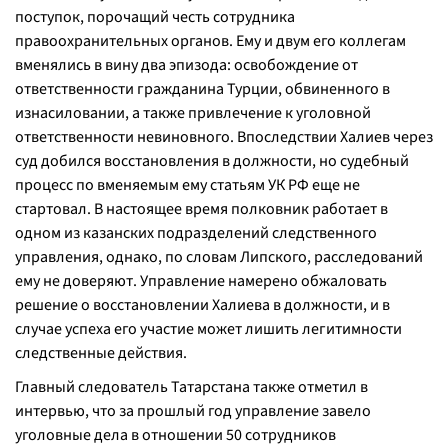
поступок, порочащий честь сотрудника
правоохранительных органов. Ему и двум его коллегам
вменялись в вину два эпизода: освобождение от
ответственности гражданина Турции, обвиненного в
изнасиловании, а также привлечение к уголовной
ответственности невиновного. Впоследствии Халиев через
суд добился восстановления в должности, но судебный
процесс по вменяемым ему статьям УК РФ еще не
стартовал. В настоящее время полковник работает в
одном из казанских подразделений следственного
управления, однако, по словам Липского, расследований
ему не доверяют. Управление намерено обжаловать
решение о восстановлении Халиева в должности, и в
случае успеха его участие может лишить легитимности
следственные действия.
Главный следователь Татарстана также отметил в
интервью, что за прошлый год управление завело
уголовные дела в отношении 50 сотрудников