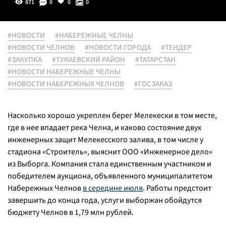
871
0
0
0
#НОВОСТИ
#НАБЕРЕЖНЫЕ ЧЕЛНЫ
#НОВОСТИ ЧЕЛНОВ
#НОВОСТИ ГОРОДА
#ТЕНДЕР
#ЗАКУПКА
#ТУКАЕВСКИЙ РАЙОН
#ТАТАРСТАН
#НОВОСТИ НАБЕРЕЖНЫЕ ЧЕЛНЫ
#НОВОСТИ НАБЕРЕЖНЫХ ЧЕЛНОВ
#ГОСЗАКАЗ
Насколько хорошо укреплен берег Мелекески в том месте,
где в нее впадает река Челна, и каково состояние двух
инженерных защит Мелекесского залива, в том числе у
стадиона «Строитель», выяснит ООО «Инженерное дело»
из Выборга. Компания стала единственным участником и
победителем аукциона, объявленного муниципалитетом
Набережных Челнов
в середине июля
. Работы предстоит
завершить до конца года, услуги выборжан обойдутся
бюджету Челнов в 1,79 млн рублей.