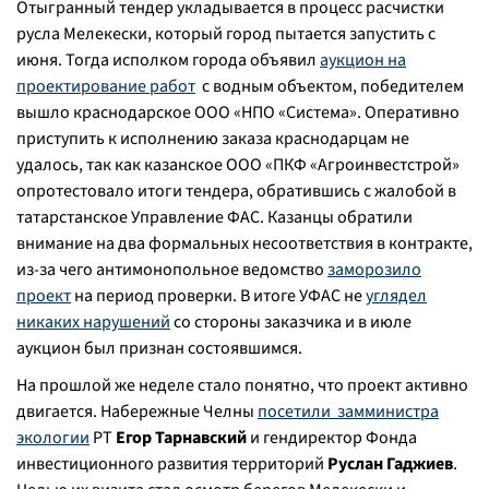
Отыгранный тендер укладывается в процесс расчистки
русла Мелекески, который город пытается запустить с
июня. Тогда исполком города объявил
аукцион на
проектирование работ
с водным объектом, победителем
вышло краснодарское ООО «НПО «Система». Оперативно
приступить к исполнению заказа краснодарцам не
удалось, так как казанское ООО «ПКФ «Агроинвестстрой»
опротестовало итоги тендера, обратившись с жалобой в
татарстанское Управление ФАС. Казанцы обратили
внимание на два формальных несоответствия в контракте,
из-за чего антимонопольное ведомство
заморозило
проект
на период проверки. В итоге УФАС не
углядел
никаких нарушений
со стороны заказчика и в июле
аукцион был признан состоявшимся.
На прошлой же неделе стало понятно, что проект активно
двигается. Набережные Челны
посетили замминистра
экологии
РТ
Егор Тарнавский
и гендиректор Фонда
инвестиционного развития территорий
Руслан Гаджиев
.