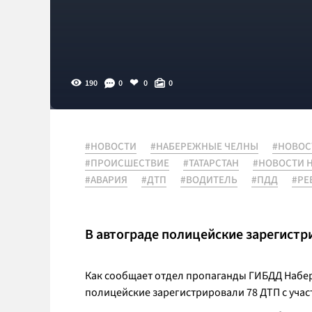
190
0
0
0
#НОВОСТИ
#НАБЕРЕЖНЫЕ ЧЕЛНЫ
#НОВОС
#ПРОИСШЕСТВИЕ
#ТАТАРСТАН
#НОВОСТИ 
#АВАРИЯ
#ДТП
#ВОДИТЕЛЬ
#ПДД
#РЕ
В автограде полицейские зарегистри
Как сообщает отдел пропаганды ГИБДД Набере
полицейские зарегистрировали 78 ДТП с участ