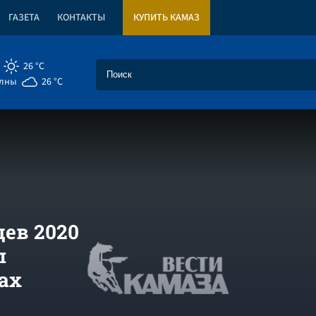
ГАЗЕТА
КОНТАКТЫ
КУПИТЬ КАМАЗ
26 °C
елны
26 °C
цев 2020
л
ах