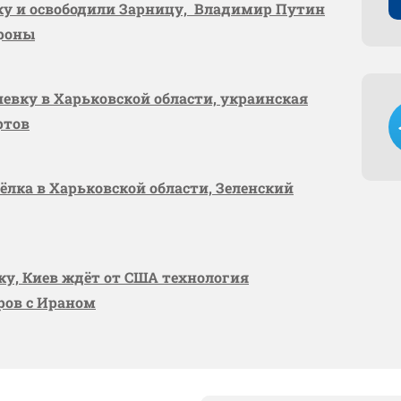
вку и освободили Зарницу, Владимир Путин
ороны
шевку в Харьковской области, украинская
ртов
сёлка в Харьковской области, Зеленский
вку, Киев ждёт от США технология
оров с Ираном