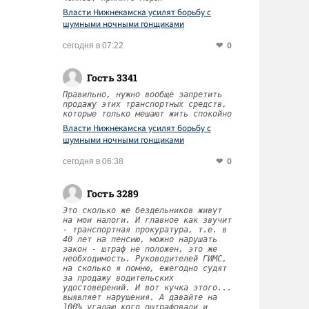
Власти Нижнекамска усилят борьбу с
шумными ночными гонщиками
0
сегодня в 07:22
Гость 3341
Правильно, нужно вообще запретить
продажу этих транспортных средств,
которые только мешают жить спокойно
Власти Нижнекамска усилят борьбу с
шумными ночными гонщиками
0
сегодня в 06:38
Гость 3289
Это сколько же бездельников живут
на мои налоги. И главное как звучит
- транспортная прокуратура, т.е. в
40 лет на пенсию, можно нарушать
закон - штраф не положен, это же
необходимость. Руководителей ГИМС,
на сколько я помню, ежегодно судят
за продажу водительских
удостоверений. И вот кучка этого...
выявляет нарушения. А давайте на
100% угадаю кого оштрафовали и