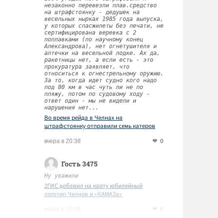
незаконно перевезли плав.средство
на штрафстоянку - дедушек на
весельных нырках 1985 года выпуска,
у которых спасжилеты без печати, не
сертифицирована веревка с 2
поплавками (по научному конец
Александрова), нет огнетушителя и
аптечки на весельной лодке. Ах да,
ракетницы нет, а если есть - это
прокуратура заявляет, что
относиться к огнестрельному оружию.
За то, когда идет судно кого надо
под 80 км в час чуть ли не по
пляжу, потом по судовому ходу -
ответ один - мы не видели и
нарушения нет...
Во время рейда в Челнах на
штрафстоянку отправили семь катеров
0
вчера в 20:38
Гость 3475
Ну уважили
2ГИС добавил на карту юбилейный
логотип Челнов и «КАМАЗа»
0
вчера в 16:39