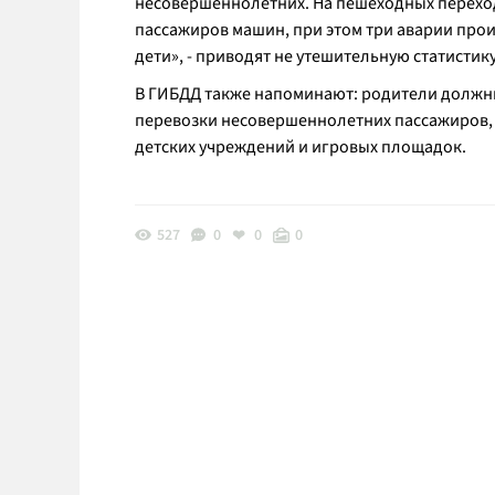
несовершеннолетних. На пешеходных перехода
пассажиров машин, при этом три аварии про
дети
», - приводят не утешительную статисти
В ГИБДД также напоминают: родители должны
перевозки несовершеннолетних пассажиров, 
детских учреждений и игровых площадок.
527
0
0
0