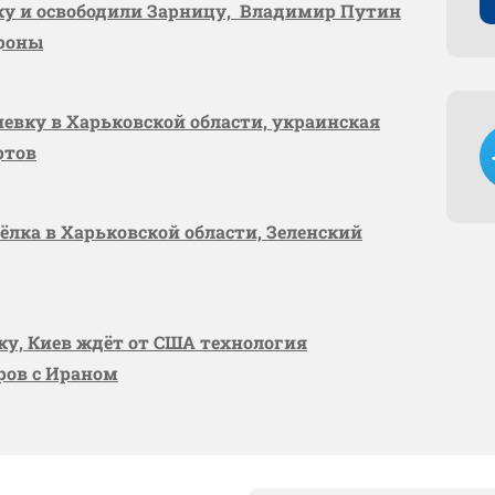
вку и освободили Зарницу, Владимир Путин
ороны
шевку в Харьковской области, украинская
ртов
сёлка в Харьковской области, Зеленский
вку, Киев ждёт от США технология
оров с Ираном