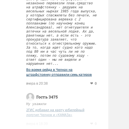
незаконно перевезли плав.средство
на штрафстоянку - дедушек на
весельных нырках 1985 года выпуска,
у которых спасжилеты без печати, не
сертифицирована веревка с 2
поплавками (по научному конец
Александрова), нет огнетушителя и
аптечки на весельной лодке. Ах да,
ракетницы нет, а если есть - это
прокуратура заявляет, что
относиться к огнестрельному оружию.
За то, когда идет судно кого надо
под 80 км в час чуть ли не по
пляжу, потом по судовому ходу -
ответ один - мы не видели и
нарушения нет...
Во время рейда в Челнах на
штрафстоянку отправили семь катеров
0
вчера в 20:38
Гость 3475
Ну уважили
2ГИС добавил на карту юбилейный
логотип Челнов и «КАМАЗа»
0
вчера в 16:39