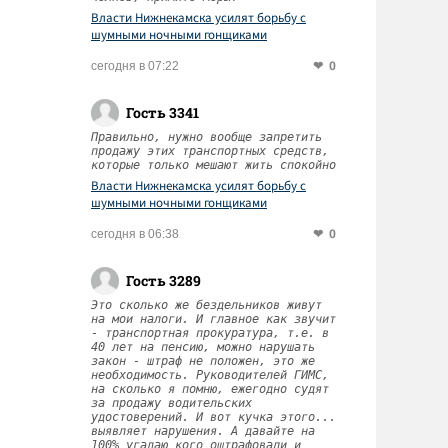
Власти Нижнекамска усилят борьбу с
шумными ночными гонщиками
0
сегодня в 07:22
Гость 3341
Правильно, нужно вообще запретить
продажу этих транспортных средств,
которые только мешают жить спокойно
Власти Нижнекамска усилят борьбу с
шумными ночными гонщиками
0
сегодня в 06:38
Гость 3289
Это сколько же бездельников живут
на мои налоги. И главное как звучит
- транспортная прокуратура, т.е. в
40 лет на пенсию, можно нарушать
закон - штраф не положен, это же
необходимость. Руководителей ГИМС,
на сколько я помню, ежегодно судят
за продажу водительских
удостоверений. И вот кучка этого...
выявляет нарушения. А давайте на
100% угадаю кого оштрафовали и