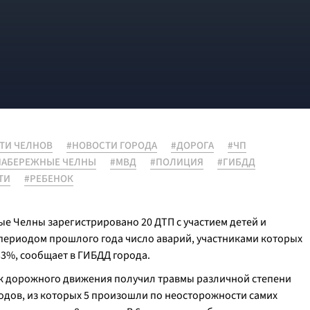
ТИ ЧЕЛНОВ
#НОВОСТИ ГОРОДА
#ДОРОГА
#ЧП
НАБЕРЕЖНЫЕ ЧЕЛНЫ
#МВД
#ПОЛИЦИЯ
#ГИБДД
ТИ
#РЕБЕНОК
ые Челны зарегистрировано 20 ДТП с участием детей и
е периодом прошлого года число аварий, участниками которых
3%, сообщает в ГИБДД города.
ик дорожного движения получил травмы различной степени
ходов, из которых 5 произошли по неосторожности самих