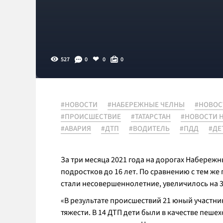
527
0
0
0
#НОВОСТИ
#НАБЕРЕЖНЫЕ ЧЕЛНЫ
#НОВОС
#ПРОИСШЕСТВИЕ
#ТАТАРСТАН
#НОВОСТИ 
#АВАРИЯ
#ДТП
#ВОДИТЕЛЬ
#ПДД
#ДЕ
За три месяца 2021 года на дорогах Набережн
подростков до 16 лет. По сравнению с тем ж
стали несовершеннолетние, увеличилось на 3
«
В результате происшествий 21 юный участн
тяжести. В 14 ДТП дети были в качестве пеше