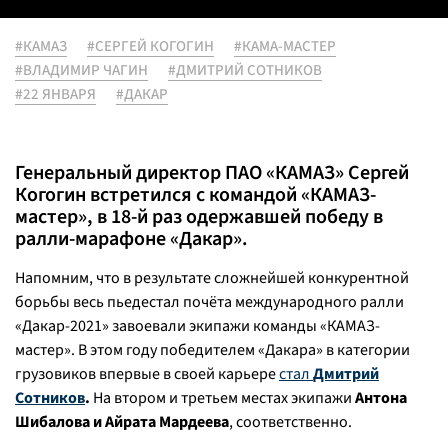
#КАМАЗ
#СЕРГЕЙ КОГОГИН
#КАМА-МАСТЕР
#ВЛАДИМИР ЧАГИН
#ДМИТРИЙ СОТНИКОВ
#22 ЯНВАРЯ
#ДАКАР
Генеральный директор ПАО «КАМАЗ» Сергей
Когогин встретился с командой «КАМАЗ-
мастер», в 18-й раз одержавшей победу в
ралли-марафоне «Дакар».
Напомним, что в результате сложнейшей конкурентной
борьбы весь пьедестал почёта международного ралли
«Дакар-2021» завоевали экипажи команды «КАМАЗ-
мастер». В этом году победителем «Дакара» в категории
грузовиков впервые в своей карьере
стал
Дмитрий
Сотников
.
На втором и третьем местах экипажи
Антона
Шибалова и Айрата Мардеева
, соответственно.