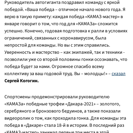
Руководитель автогиганта поздравил команду с яркой
победой.
«Ваша победа – отличное начало нового года. Я
верю в такую примету: каждая победа «КАМАЗ-мастер» в
январе говорит о том, что год для «КАМАЗа» сложится
успешно. Конечно, годовая подготовка к ралли в условиях
ограничений, связанных с коронавирусом, была
непростой для команды. Но вы с этим справились.
Уверенность и мастерство – как экипажей, так и техники -
позволили уже со второй половины гонки осознавать, что
победа будет за нами. Огромное спасибо всему
коллективу за ваш годовой труд. Вы – молодцы!»
–
сказал
Сергей Когогин.
Спортсмены продемонстрировали руководителю
«КАМАЗа» победные трофеи «Дакара-2021» – золотого,
серебряного и бронзового бедуинов, а также показали
видеоролик о том, как проходила гонка. Для команды эта
победа в «Дакаре» стала 18-й в истории. В последний раз
«КАМАЗ-мастер» занимал первые три места в этой