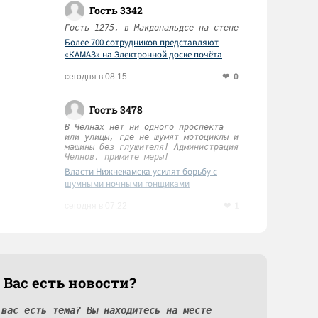
Гость 3342
Гость 1275, в Макдональдсе на стене
Более 700 сотрудников представляют
«КАМАЗ» на Электронной доске почёта
Татарстана
0
сегодня в 08:15
Гость 3478
В Челнах нет ни одного проспекта
или улицы, где не шумят мотоциклы и
машины без глушителя! Администрация
Челнов, примите меры!
Власти Нижнекамска усилят борьбу с
шумными ночными гонщиками
1
сегодня в 07:22
 Вас есть новости?
 вас есть тема? Вы находитесь на месте