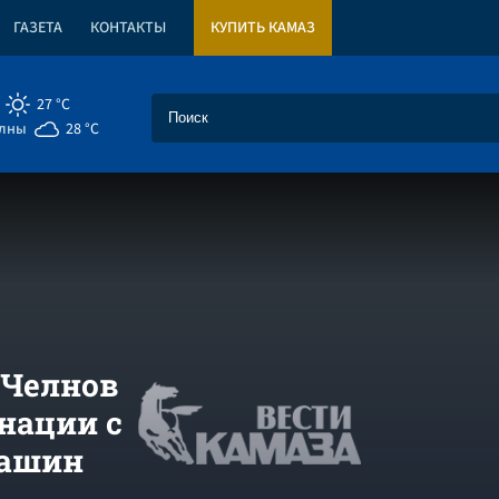
ГАЗЕТА
КОНТАКТЫ
КУПИТЬ КАМАЗ
27 °C
елны
28 °C
 Челнов
нации с
машин