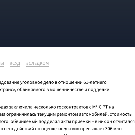
НЫ
#СУД
#СЛЕДКОМ
едование уголовное дело в отношении 61-летнего
транс», обвиняемого в мошенничестве и подделке
годах заключила несколько госконтрактов с МЧС РТ на
ма ограничилась текущим ремонтом автомобилей, стоимость
ого, обвиняемый подделал акты приемки – в них он отчитался
от его действий по оценке следствия превышает 306 млн