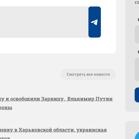
с
Смотреть все новости
вку и освободили Зарницу, Владимир Путин
ороны
шевку в Харьковской области, украинская
ртов