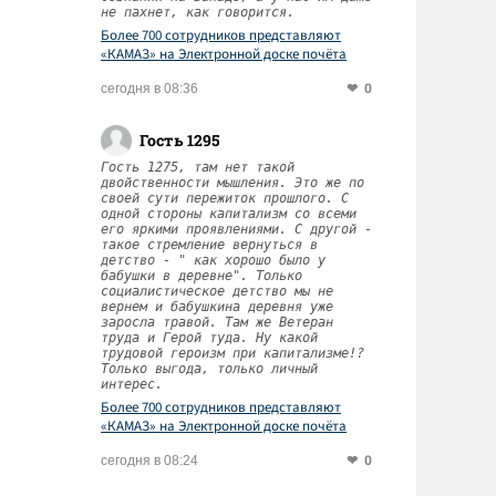
не пахнет, как говорится.
Более 700 сотрудников представляют
«КАМАЗ» на Электронной доске почёта
Татарстана
0
сегодня в 08:36
Гость 1295
Гость 1275, там нет такой
двойственности мышления. Это же по
своей сути пережиток прошлого. С
одной стороны капитализм со всеми
его яркими проявлениями. С другой -
такое стремление вернуться в
детство - " как хорошо было у
бабушки в деревне". Только
социалистическое детство мы не
вернем и бабушкина деревня уже
заросла травой. Там же Ветеран
труда и Герой туда. Ну какой
трудовой героизм при капитализме!?
Только выгода, только личный
интерес.
Более 700 сотрудников представляют
«КАМАЗ» на Электронной доске почёта
Татарстана
0
сегодня в 08:24