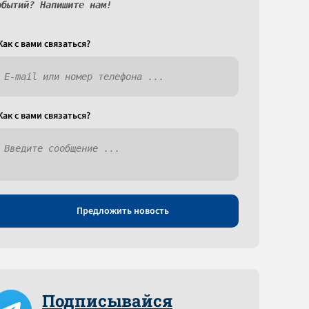
обытий? Напишите нам!
Как c вами связаться?
Как c вами связаться?
Предложить новость
Подписывайся