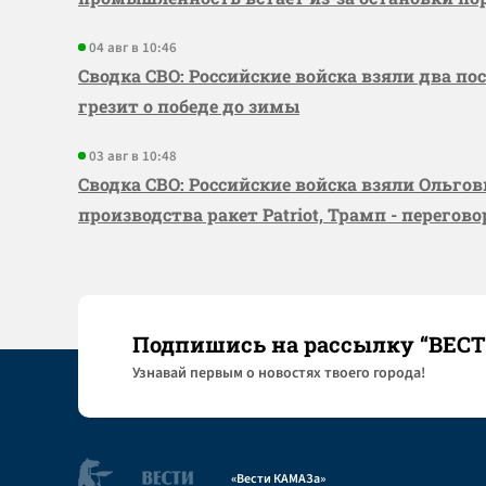
04 авг в 10:46
Сводка СВО: Российские войска взяли два по
грезит о победе до зимы
03 авг в 10:48
Сводка СВО: Российские войска взяли Ольго
производства ракет Patriot, Трамп - перегов
Подпишись на рассылку “ВЕС
Узнaвай первым о новостях твоего города!
«Вести КАМАЗа»