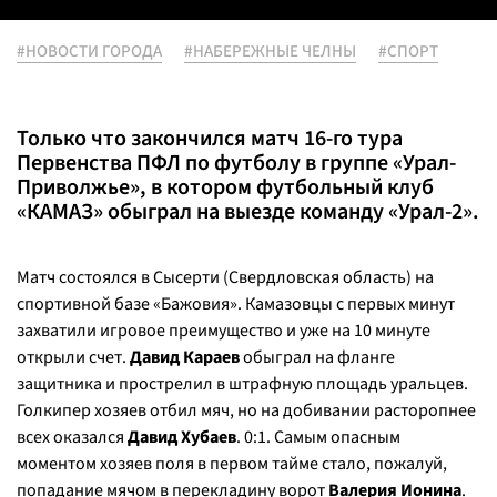
#НОВОСТИ ГОРОДА
#НАБЕРЕЖНЫЕ ЧЕЛНЫ
#СПОРТ
Только что закончился матч 16-го тура
Первенства ПФЛ по футболу в группе «Урал-
Приволжье», в котором футбольный клуб
«КАМАЗ» обыграл на выезде команду «Урал-2».
Матч состоялся в Сысерти (Свердловская область) на
спортивной базе «Бажовия». Камазовцы с первых минут
захватили игровое преимущество и уже на 10 минуте
открыли счет.
Давид Караев
обыграл на фланге
защитника и прострелил в штрафную площадь уральцев.
Голкипер хозяев отбил мяч, но на добивании расторопнее
всех оказался
Давид Хубаев
. 0:1. Самым опасным
моментом хозяев поля в первом тайме стало, пожалуй,
попадание мячом в перекладину ворот
Валерия Ионина
.