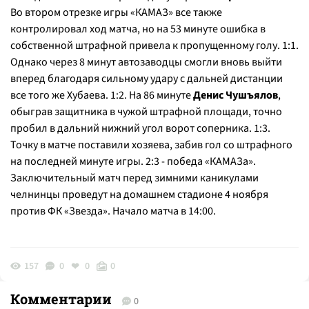
Во втором отрезке игры «КАМАЗ» все также
контролировал ход матча, но на 53 минуте ошибка в
собственной штрафной привела к пропущенному голу. 1:1.
Однако через 8 минут автозаводцы смогли вновь выйти
вперед благодаря сильному удару с дальней дистанции
все того же Хубаева. 1:2. На 86 минуте
Денис Чушъялов
,
обыграв защитника в чужой штрафной площади, точно
пробил в дальний нижний угол ворот соперника. 1:3.
Точку в матче поставили хозяева, забив гол со штрафного
на последней минуте игры. 2:3 - победа «КАМАЗа».
Заключительный матч перед зимними каникулами
челнинцы проведут на домашнем стадионе 4 ноября
против ФК «Звезда». Начало матча в 14:00.
157
0
0
0
Комментарии
0