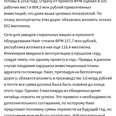
готовы в 2018 году. Отдачу от проекта ФРМ оценил в 105
рабочих мест и 804,5 млн рублей привлеченных
инвестиций, что даже выше целевых показателей. По
плану эксплуатанты этих дорог обязались вложить только
652 миллиона.
Сети для заводов стиральных машин и кухонного
оборудования Haier стоили ФРМ 217,7 млн рублей,
республика вложила в них еще 116,4 миллиона.
Инженерия введена в эксплуатацию в прошлом году,
следуя темпу «по одному проекту в год». Правда, в данном
случае пандемия нарушила инвестиционные планы
адресата госпомощи. Haier, претендуя на бесплатную
дорогу, обязался вложить в производство 3,6 млрд рублей
и почти вся сумма должна была быть освоена до конца
этого года. Однако 3 миллиарда из обещанных денег
китайцы освоить не успели. Это привело к необходимости
дополнительного соглашения, по которому Haier
предложил половину суммы перенести на будущий год, но
соглашение еще не было подписано. Наблюдательный