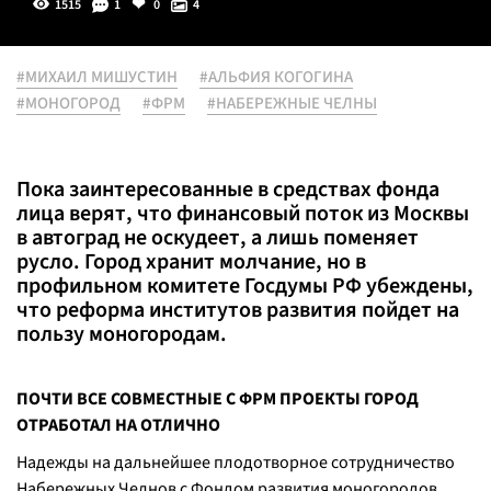
1515
1
0
4
#МИХАИЛ МИШУСТИН
#АЛЬФИЯ КОГОГИНА
#МОНОГОРОД
#ФРМ
#НАБЕРЕЖНЫЕ ЧЕЛНЫ
Пока заинтересованные в средствах фонда
лица верят, что финансовый поток из Москвы
в автоград не оскудеет, а лишь поменяет
русло. Город хранит молчание, но в
профильном комитете Госдумы РФ убеждены,
что реформа институтов развития пойдет на
пользу моногородам.
ПОЧТИ ВСЕ СОВМЕСТНЫЕ С ФРМ ПРОЕКТЫ ГОРОД
ОТРАБОТАЛ НА ОТЛИЧНО
Надежды на дальнейшее плодотворное сотрудничество
Набережных Челнов с Фондом развития моногородов