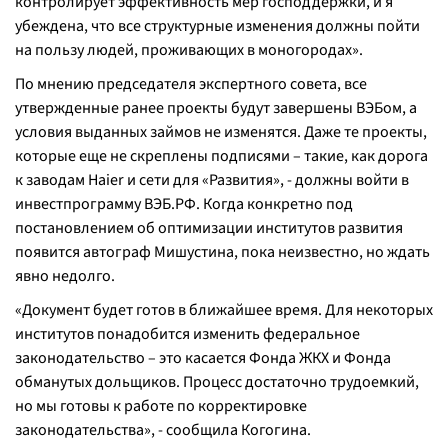
контролирует эффективность мер господдержки, и я
убеждена, что все структурные изменения должны пойти
на пользу людей, проживающих в моногородах
».
По мнению председателя экспертного совета, все
утвержденные ранее проекты будут завершены ВЭБом, а
условия выданных займов не изменятся. Даже те проекты,
которые еще не скреплены подписями – такие, как дорога
к заводам Haier и сети для «Развития», - должны войти в
инвестпрограмму ВЭБ.РФ. Когда конкретно под
постановлением об оптимизации институтов развития
появится автограф Мишустина, пока неизвестно, но ждать
явно недолго.
«
Документ будет готов в ближайшее время. Для некоторых
институтов понадобится изменить федеральное
законодательство – это касается Фонда ЖКХ и Фонда
обманутых дольщиков. Процесс достаточно трудоемкий,
но мы готовы к работе по корректировке
законодательства
», - сообщила Когогина.