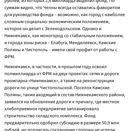
рублей, из которых 2,6 миллиарда выделил фонд. По
суммам видно, что Челны всегда оставались фаворитом
для руководства фонда – возможно, как город с наиболее
сложным социально-экономическим положением,
которое он делит с Зеленодольском. Однако и
Нижнекамск, как моногород со стабильным положением,
и города зоны риска – Елабуга, Менделеевск, Камские
Поляны и Чистополь – имели свой профит от работы с
ФРМ.
Нижнекамск, в частности, в прошлом году освоил
полмиллиарда от ФРМ на двух проектах: сетях и дороге
промпарка «Нижнекамск», а также на реконструкции
дороги по улице Чистопольской. Поселок Камские
Поляны, также входящий в состав Нижнекамского района,
заявился на обновление дороги к причалу, где местное
хлебоприемное предприятие запланировало
строительство складского комплекса. Фонд
предварительно одобрил субсидию в размере 50,9 млн
рублей, но подписать соглашение стороны не успели.