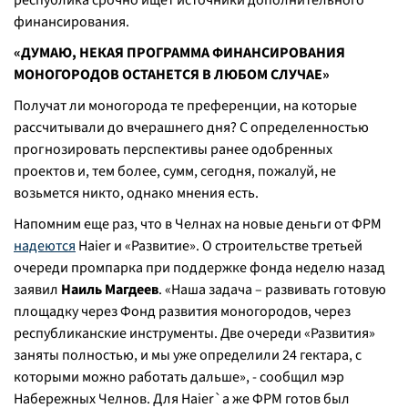
республика срочно ищет источники дополнительного
финансирования.
«ДУМАЮ, НЕКАЯ ПРОГРАММА ФИНАНСИРОВАНИЯ
МОНОГОРОДОВ ОСТАНЕТСЯ В ЛЮБОМ СЛУЧАЕ»
Получат ли моногорода те преференции, на которые
рассчитывали до вчерашнего дня? С определенностью
прогнозировать перспективы ранее одобренных
проектов и, тем более, сумм, сегодня, пожалуй, не
возьмется никто, однако мнения есть.
Напомним еще раз, что в Челнах на новые деньги от ФРМ
надеются
Haier и «Развитие». О строительстве третьей
очереди промпарка при поддержке фонда неделю назад
заявил
Наиль Магдеев
. «
Наша задача – развивать готовую
площадку через Фонд развития моногородов, через
республиканские инструменты. Две очереди «Развития»
заняты полностью, и мы уже определили 24 гектара, с
которыми можно работать дальше
», - сообщил мэр
Набережных Челнов. Для Haier`а же ФРМ готов был