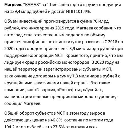
Магдеев
. "КАМАЗ" за 11 месяцев года отгрузил продукции
на 139,4 млрд рублей и достиг ИПП 101,4%.
Объем инвестиций прогнозируется в сумме 70 млрд
рублей, что ниже уровня 2019 года. Магдеев сообщил, что
автоград стал отечественным лидером по объему
привлечения финансов от институтов развития. «
С 2016 по
2020 годы городом привлечены 8,9 миллиарда рублей при
поддержке Корпорации МСП. Кроме того, приятно, что мы
лидируем среди российских моногородов. В 2020 году на
нашей территории зарегистрированы субъекты МСП,
заключившие договоры на сумму 7,3 миллиарда рублей с
крупнейшими заказчиками нашей страны. Это такие
компании, как «Газпром», «Роснефть», «Лукойл»,
машиностроительные предприятия мирового уровня
», -
сообщил Магдеев.
Общий оборот субъектов МСП в этом году вырос в
действующих ценах на 46,8%, составив по итогам года
194,2 млрд рублей – это 27,5% от выручки всех