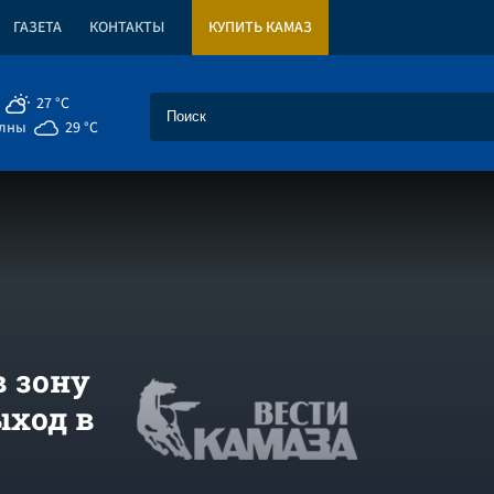
ГАЗЕТА
КОНТАКТЫ
КУПИТЬ КАМАЗ
27 °C
елны
29 °C
 зону
ыход в