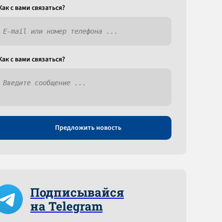
Как c вами связаться?
Как c вами связаться?
Предложить новость
Подписывайся
на Telegram