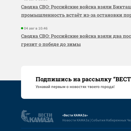
Сводка СВО: Российские войска взяли Бикта
промышленность встаёт из-за остановки по
04 авг в 10:46
Сводка СВО: Российские войска взяли два по
грезит о победе до зимы
Подпишись на рассылку “ВЕС
Узнaвай первым о новостях твоего города!
«Вести КАМАЗа»
Новости КАМАЗа | События Набережных Ч