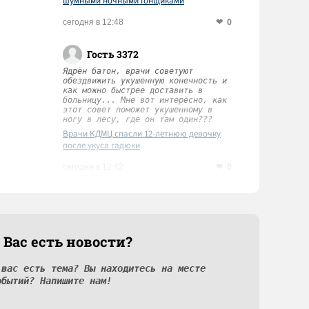
шумными ночными гонщиками
0
сегодня в 12:48
Гость 3372
Ядрён батон, врачи советуют
обездвижить укушенную конечность и
как можно быстрее доставить в
больницу... Мне вот интересно, как
этот совет поможет укушенному в
ногу в лесу, где он там один???
Врачи КДМЦ спасли 12-летнюю девочку
после укуса гадюки
0
сегодня в 12:42
 Вас есть новости?
 вас есть тема? Вы находитесь на месте
обытий? Напишите нам!