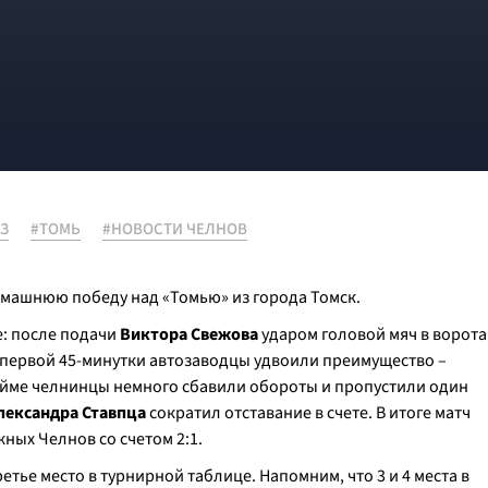
З
#ТОМЬ
#НОВОСТИ ЧЕЛНОВ
машнюю победу над «Томью» из города Томск.
е: после подачи
Виктора Свежова
ударом головой мяч в ворота
е первой 45-минутки автозаводцы удвоили преимущество –
тайме челнинцы немного сбавили обороты и пропустили один
лександра Ставпца
сократил отставание в счете. В итоге матч
ых Челнов со счетом 2:1.
тье место в турнирной таблице. Напомним, что 3 и 4 места в