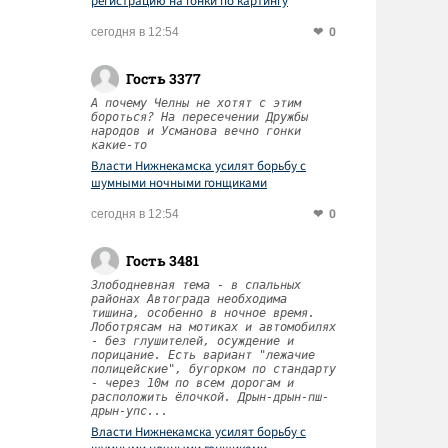
регистрацию на гонки по картингу
0
сегодня в 12:54
Гость 3377
А почему Челны не хотят с этим
бороться? На пересечении Дружбы
народов и Усманова вечно гонки
какие-то
Власти Нижнекамска усилят борьбу с
шумными ночными гонщиками
0
сегодня в 12:54
Гость 3481
Злободневная тема - в спальных
районах Автограда необходима
тишина, особенно в ночное время.
Лоботрясам на мотиках и автомобилях
- без глушителей, осуждение и
порицание. Есть вариант "лежачие
полицейские", бугорком по стандарту
- через 10м по всем дорогам и
расположить ёлочкой. Дрын-дрын-пш-
дрын-упс...
Власти Нижнекамска усилят борьбу с