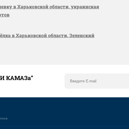
шевку в Харьковской области, украинская
ртов
сёлка в Харьковской области, Зеленский
ТИ КАМАЗа”
елнов