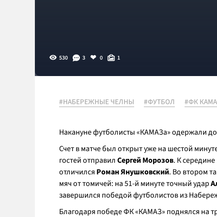
530
3
0
1
#НАБЕРЕЖНЫЕ ЧЕЛНЫ
#ФУТБОЛ
#ФК КАМА
Накануне футболисты «КАМАЗа» одержали до
Счет в матче был открыт уже на шестой минут
гостей отправил
Сергей Морозов
. К середин
отличился
Роман Янушковский
. Во втором 
мяч от томичей: на 51-й минуте точный удар
А
завершился победой футболистов из Набережн
Благодаря победе ФК «КАМАЗ» поднялся на тре