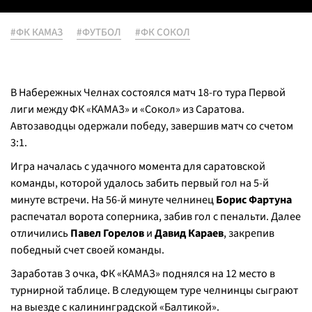
#ФК КАМАЗ
#ФУТБОЛ
#ФК СОКОЛ
В Набережных Челнах состоялся матч 18-го тура Первой
лиги между ФК «КАМАЗ» и «Сокол» из Саратова.
Автозаводцы одержали победу, завершив матч со счетом
3:1.
Игра началась с удачного момента для саратовской
команды, которой удалось забить первый гол на 5-й
минуте встречи. На 56-й минуте челнинец
Борис Фартуна
распечатал ворота соперника, забив гол с пенальти. Далее
отличились
Павел Горелов
и
Давид Караев
, закрепив
победный счет своей команды.
Заработав 3 очка, ФК «КАМАЗ» поднялся на 12 место в
турнирной таблице. В следующем туре челнинцы сыграют
на выезде с калининградской «Балтикой».