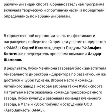
различным видам спорта. Соревновательная программа
включала творческую и спортивную части, а победители
определялись по набранным баллам.
В торжественной церемонии закрытия фестиваля и
награждения победителей приняли участие гендиректор
«КАМАЗа»
Сергей Когогин
, депутат Госдумы РФ
Альфия
Когогина
и председатель профкома компании
Ильдар
Шамилов.
В результате, Кубок Чемпиона завоевал блок заместителя
генерального директора – директора по развитию, им же
достался и Кубок туризма. Второе место у команды
литейного завода, которая забрала также Кубок спорта.
На третьем месте оказалась команда прессово-рамного
завода. Кубок культуры завоевала команда кузнечного
завода, а Малый кубок получили сотрудники ООО
«АвтоЗапчасть КАМАЗ».