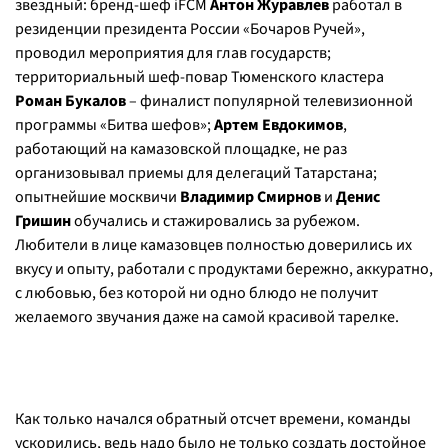
звездный: бренд-шеф iFCM
Антон Журавлев
работал в
резиденции президента России «Бочаров Ручей»,
проводил мероприятия для глав государств;
территориальный шеф-повар Тюменского кластера
Роман Букалов
– финалист популярной телевизионной
программы «Битва шефов»;
Артем Евдокимов
,
работающий на камазовской площадке, не раз
организовывал приемы для делегаций Татарстана;
опытнейшие москвичи
Владимир Смирнов
и
Денис
Гришин
обучались и стажировались за рубежом.
Любители в лице камазовцев полностью доверились их
вкусу и опыту, работали с продуктами бережно, аккуратно,
с любовью, без которой ни одно блюдо не получит
желаемого звучания даже на самой красивой тарелке.
Как только начался обратный отсчет времени, команды
ускорились, ведь надо было не только создать достойное