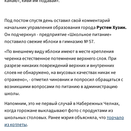
канают, киви им подавай
».
Под постом спустя день оставил свой комментарий
начальник управления образования города
Рустем Хузин.
Он подчеркнул - предприятие «Школьное питание»
поставило свежие яблоки в гимназию № 57.
«
По внешнему виду яблоки имеют в месте крепления
черенка естественное потемнение верхнего слоя. При
разрезе никаких повреждений верхних и внутренних
слоев не обнаружено, на вкусовых качествах никак не
отражено
», - отметил чиновник и попросил обращаться с
возникшими вопросами по питанию в администрацию
школы.
Напомним, это не первый случай в Набережных Челнах,
когда горожане выкладывают фото с продуктами из
школьных столовых. Ранее мэрия объясняла, что
торчало
из котлеты
.