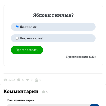
Яблоки гнилые?
Да, гнилые!
Нет, не гнилые!
Проголосовало (123)
1292
5
0
0
Комментарии
5