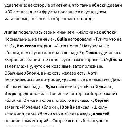
удивление: некоторые отметили, что такие яблоки давали
и 30 лет назад, эти фрукты полезнее и вкуснее, чем
магазинные, почти как собранные с огорода.
Лилия
поделилась своим мнением: «
Яблоки как яблоки.
Нормальные, не гнилые»,
Gulia
негодовала: «Тут -то что не
так?
»,
Вячеслав
вторил: «
А что не так? Натуральные
яблоки, вам вкусно или красиво надо?
»,
Галина
удивилась:
«
Хорошие яблоки - не гнилые,что вам не нравится?
»,
Елена
заметила: «
Ну, чуток не красивые, зато полезные.
Обычные яблоки, в них хоть железо есть. А эти
полированные на витринах, срежешь - и не темнеют. Дети
обгрызут как надо
»,
Булат
воскликнул: «
Какой ужас!
»,
Игорь
предположил: «
Так может автор наоборот хвалит
яблочки. Он же ни слова плохого не сказал
»,
Сергей
заявил: «
Моченые яблоки
»,
Юрий
написал: «
Школу
вспомнил, те же яблоки что и 30 лет назад
»,
Алексей
оставил комментарий: «
Скорее всего, яблоки уже не