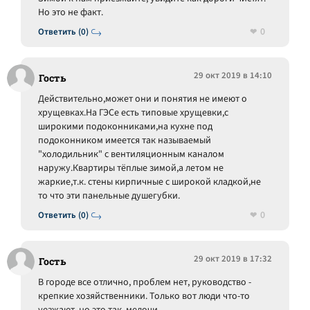
Но это не факт.
0
Ответить (0)
29 окт 2019 в 14:10
Гость
Действительно,может они и понятия не имеют о
хрущевках.На ГЭСе есть типовые хрущевки,с
широкими подоконниками,на кухне под
подоконником имеется так называемый
"холодильник" с вентиляционным каналом
наружу.Квартиры тёплые зимой,а летом не
жаркие,т.к. стены кирпичные с широкой кладкой,не
то что эти панельные душегубки.
0
Ответить (0)
29 окт 2019 в 17:32
Гость
В городе все отлично, проблем нет, руководство -
крепкие хозяйственники. Только вот люди что-то