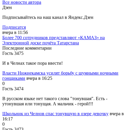
Все новости автора
Дзен
Подписывайтесь на наш канал в Яндекс.Дзен
Подписатся
вчера в 11:56
Более 700 сотрудников представляют «КАМАЗ» на
Электронной доске почёта Татарстана
Последние комментарии
Гость 3475
И в Челнах такое пора ввести!
Власти Нижнекамска усилят борьбу с шумными ночными
гонщиками
вчера в 16:25
0
Гость 3474
В русском языке нет такого слова "тонувшая". Есть -
утонувшая или тонущая. А мальчик - герой!!!
Школьник из Челнов спас тонувшую в озере девочку
вчера в
16:17
0
Гость 3473