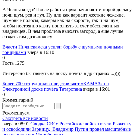
А Челны когда? После работы прям начинают и порой до часу
ночи шум, рев и гул. Ну или как вариант жесткие лежачие,
шумовые полосы, камеры как на скорость, так и на шум,
чтобы постоянно казну пополнять за счет обеспеченных
владельцев. В чем проблема выехать загород, а еще лучше
создать там дрэг-полосу.
Власти Нижнекамска усилят борьбу с шумными ночными
гонщиками
вчера в 16:10
0
Гость 1275
Интересно бы глянуть на доску почета в др странах....))))
Более 700 сотрудников представляют «КАМАЗ» на
Электронной доске почёта Татарстана
вчера в 16:01
0
Комментарии
0
Рекомендуем
Смотреть все новости
вчера в 08:01
Сводка СВО: Российские войска взяли Рыжевку
и освободили Зарницу, Владимир Путин провёл масштабные
перестановки в Минобороны