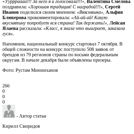
«
Ууррраааа!!! За него я и голосовала
!!!»,
Валентина Смелова
поздравила:
«Хорошая традиция! С наградой!!!»,
Сергей
Иванов
поделился своим мнением:
«Вкксняшка»,
Альфия
Блюхерова
прокомментировала:
«Ай-ай-ай! Какую
вкуснятину попробует вся страна! Так держать!»,
Лейсан
Ялаева
рассказала:
«Класс, я знала что выиграет, заказала
гуся».
Напомним, национальный конкурс стартовал 7 октября. В
общей сложности на конкурс поступило 508 заявок от
брендов из 79 регионов страны по восьми федеральным
округам. В начале декабря были объявлены призеры.
Фото: Рустам Минниханов
266
0
0
0
- Автор статьи
Кирилл Свиридов