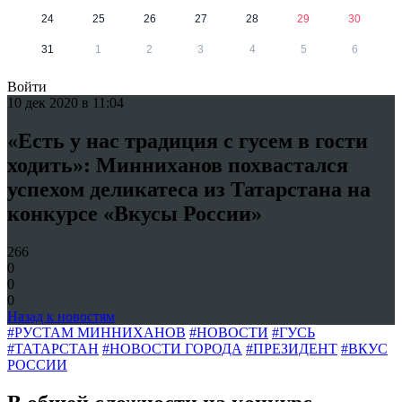
24
25
26
27
28
29
30
31
1
2
3
4
5
6
Войти
10 дек 2020 в 11:04
«Есть у нас традиция с гусем в гости
ходить»: Минниханов похвастался
успехом деликатеса из Татарстана на
конкурсе «Вкусы России»
266
0
0
0
Назад к новостям
#РУСТАМ МИННИХАНОВ
#НОВОСТИ
#ГУСЬ
#ТАТАРСТАН
#НОВОСТИ ГОРОДА
#ПРЕЗИДЕНТ
#ВКУС
РОССИИ