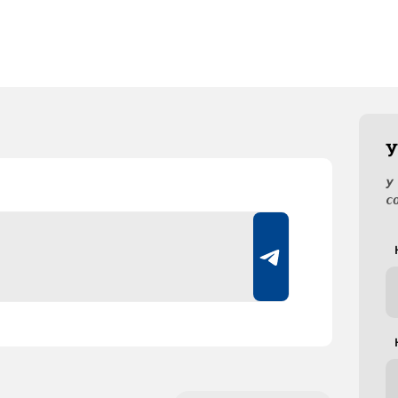
У
У
с