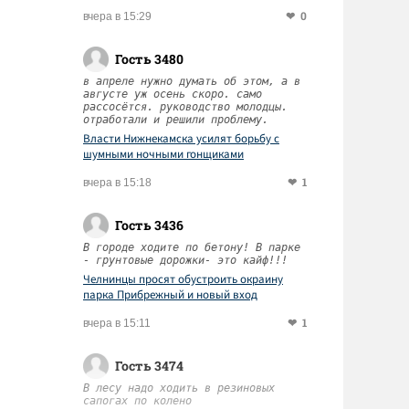
0
вчера в 15:29
Гость 3480
в апреле нужно думать об этом, а в
августе уж осень скоро. само
рассосётся. руководство молодцы.
отработали и решили проблему.
Власти Нижнекамска усилят борьбу с
шумными ночными гонщиками
1
вчера в 15:18
Гость 3436
В городе ходите по бетону! В парке
- грунтовые дорожки- это кайф!!!
Челнинцы просят обустроить окраину
парка Прибрежный и новый вход
1
вчера в 15:11
Гость 3474
В лесу надо ходить в резиновых
сапогах по колено