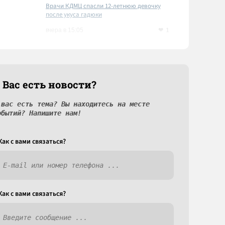
Врачи КДМЦ спасли 12-летнюю девочку
после укуса гадюки
1
вчера в 15:05
 Вас есть новости?
 вас есть тема? Вы находитесь на месте
обытий? Напишите нам!
Как c вами связаться?
Как c вами связаться?