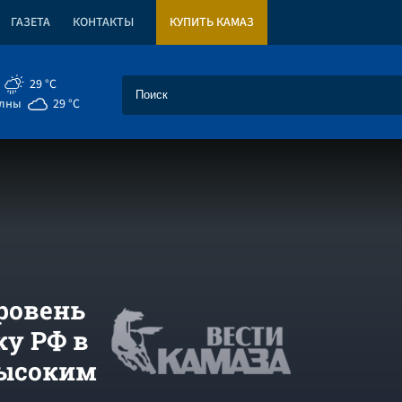
ГАЗЕТА
КОНТАКТЫ
КУПИТЬ КАМАЗ
29 °C
елны
29 °C
ровень
ку РФ в
высоким