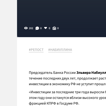
202
0
0
0
#РЕПОСТ
#НАБИУЛЛИНА
Председатель Банка России
Эльвира Набиул
течение последних двух лет, продолжает расти
инвестиции в экономику РФ не уступит прош
«Инвестиции за последние три года выросли бо
этом году они останутся вблизи высокого уров
фракцией КПРФ в Госдуме РФ.