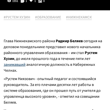
1551
1
1
0
#РУСТЕМ ХУЗИН
#ОБРАЗОВАНИЕ
#НИЖНЕКАМСК
Глава Нижнекамского района
Радмир Беляев
сегодня на
деловом понедельнике представил нового начальника
районного управления образования – им стал
Рустем
Хузин
, до июля прошлого года в течение пяти лет
занимавший
аналогичную должность в Набережных
Челнах.
«Рустем Ниязович - опытный педагог и состоявшийся
руководитель. За его плечами десятки лет работы в
системе образования, где он прошел путь от учителя до
управленца высокого уровня», - отметил на совещании
Беляев.