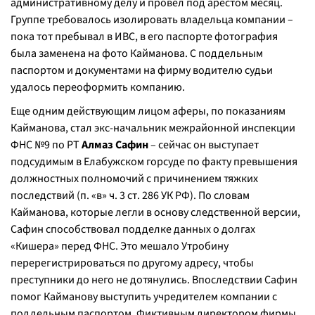
административному делу и провел под арестом месяц.
Группе требовалось изолировать владельца компании –
пока тот пребывал в ИВС, в его паспорте фотография
была заменена на фото Кайманова. С поддельным
паспортом и документами на фирму водителю судьи
удалось переоформить компанию.
Еще одним действующим лицом аферы, по показаниям
Кайманова, стал экс-начальник межрайонной инспекции
ФНС №9 по РТ
Алмаз Сафин
– сейчас он выступает
подсудимым в Елабужском горсуде по факту превышения
должностных полномочий с причинением тяжких
последствий (п. «в» ч. 3 ст. 286 УК РФ). По словам
Кайманова, которые легли в основу следственной версии,
Сафин способствовал подделке данных о долгах
«Кишера» перед ФНС. Это мешало Утробину
перерегистрироваться по другому адресу, чтобы
преступники до него не дотянулись. Впоследствии Сафин
помог Кайманову выступить учредителем компании с
поддельным паспортом. Фиктивным директором фирмы