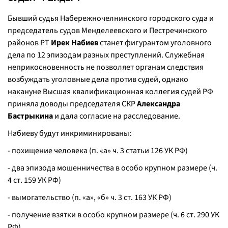
Бывший судья Набережночелнинского городского суда и
председатель судов Менделеевского и Пестречинского
районов РТ
Ирек Набиев
станет фигурантом уголовного
дела по 12 эпизодам разных преступлений. Служебная
неприкосновенность не позволяет органам следствия
возбуждать уголовные дела против судей, однако
накануне Высшая квалификационная коллегия судей РФ
приняла доводы председателя СКР
Александра
Бастрыкина
и дала согласие на расследование.
Набиеву будут инкриминированы:
- похищение человека (п. «а» ч. 3 статьи 126 УК РФ)
- два эпизода мошенничества в особо крупном размере (ч.
4 ст. 159 УК РФ)
- вымогательство (п. «а», «б» ч. 3 ст. 163 УК РФ)
- получение взятки в особо крупном размере (ч. 6 ст. 290 УК
РФ)