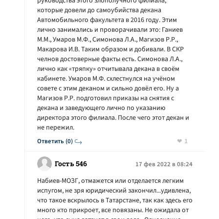
руководства этого злополучного филиала,
которые довели до самоубийства декана
Автомобильного факультета в 2016 году. Этим
лично занимались и проворачивали это: Ганиев
М.М., Умаров М.Ф., Симонова Л.А., Магизов Р.Р.,
Макарова И.В. Таким образом и добивали. В СКР
челнов достоверные факты есть. Симонова Л.А.,
лично как «тряпку» отчитывала декана в своём
кабинете. Умаров М.Ф. схлестнулся на учёном
совете с этим деканом и сильно довёл его. Ну а
Магизов Р.Р. подготовил приказы на снятия с
декана и заведующего лично по указанию
директора этого филиала. После чего этот декан и
не пережил.
1
Ответить (0)
Гость 546
17 фев 2022 в 08:24
Набиев-МОЗГ, отмажется или отделается легким
испугом, не зря юридический закончил...удивлена,
что такое вскрылось в Татарстане, так как здесь его
много кто прикроет, все повязаны. Не ожидала от