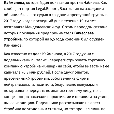
Кайманова
, который дал показания против Набиева. Как
сообщает портал Legal.Report, Бастрыкин на заседании
обвинил бывшего судью в создании преступной группы в
2017 году, когда последний уже в течение 10-ти лет
возглавлял Менделеевский суд. С этим периодом связана
история похищения предпринимателя
Вячеслава
Утробина
, по которой на 6,5 года колонии был осужден
Кайманов.
Как известно из дела Кайманова, в 2017 году они с
подельниками пытались перерегистрировать торговую
компанию Утробина «Кишер» на себя, чтобы вывести из ее
капитала 76,8 млн рублей. После двух попыток,
пресеченных Утробиным, собственника фирмы
нейтрализовали: похитили, безуспешно вынуждали
нотариально передать компанию третьему лицу, но в
конце концов накачали наркотиками и оставили на улице,
вызвав полицию. Подельники рассчитывали на арест
Утробина по уголовным статьям, но тот прошел лишь по