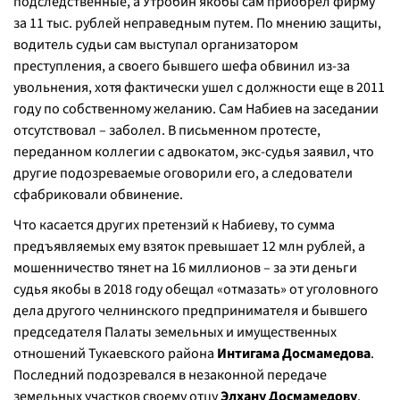
подследственные, а Утробин якобы сам приобрел фирму
за 11 тыс. рублей неправедным путем. По мнению защиты,
водитель судьи сам выступал организатором
преступления, а своего бывшего шефа обвинил из-за
увольнения, хотя фактически ушел с должности еще в 2011
году по собственному желанию. Сам Набиев на заседании
отсутствовал – заболел. В письменном протесте,
переданном коллегии с адвокатом, экс-судья заявил, что
другие подозреваемые оговорили его, а следователи
сфабриковали обвинение.
Что касается других претензий к Набиеву, то сумма
предъявляемых ему взяток превышает 12 млн рублей, а
мошенничество тянет на 16 миллионов – за эти деньги
судья якобы в 2018 году обещал «отмазать» от уголовного
дела другого челнинского предпринимателя и бывшего
председателя Палаты земельных и имущественных
отношений Тукаевского района
Интигама Досмамедова
.
Последний подозревался в незаконной передаче
земельных участков своему отцу
Элхану Досмамедову
,