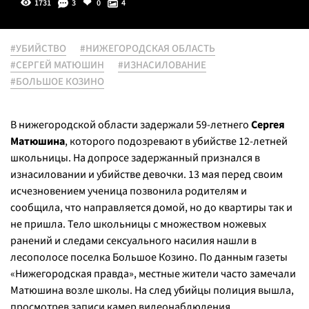
1731
3
0
4
#УБИЙСТВО
#НИЖЕГОРОДСКАЯ ОБЛАСТЬ
#СЕРГЕЙ МАТЮШИН
#ИЗНАСИЛОВАНИЕ
#БОЛЬШОЕ КОЗИНО
В нижегородской области задержали 59-летнего
Сергея
Матюшина
, которого подозревают в убийстве 12-летней
школьницы. На допросе задержанный признался в
изнасиловании и убийстве девочки. 13 мая перед своим
исчезновением ученица позвонила родителям и
сообщила, что направляется домой, но до квартиры так и
не пришла. Тело школьницы с множеством ножевых
ранений и следами сексуального насилия нашли в
лесополосе поселка Большое Козино. По данным газеты
«Нижегородская правда», местные жители часто замечали
Матюшина возле школы. На след убийцы полиция вышла,
просмотрев записи камер видеонаблюдения.