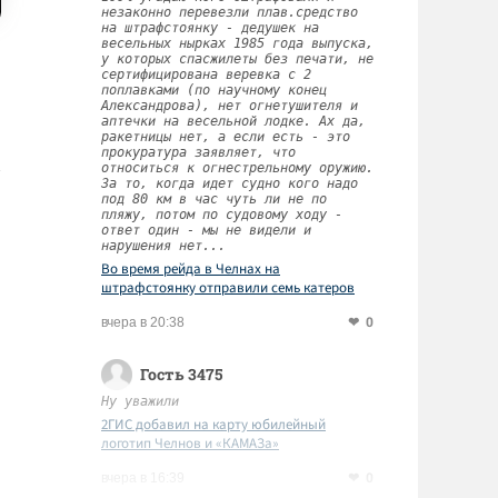
незаконно перевезли плав.средство
на штрафстоянку - дедушек на
весельных нырках 1985 года выпуска,
у которых спасжилеты без печати, не
сертифицирована веревка с 2
поплавками (по научному конец
Александрова), нет огнетушителя и
аптечки на весельной лодке. Ах да,
ракетницы нет, а если есть - это
прокуратура заявляет, что
относиться к огнестрельному оружию.
За то, когда идет судно кого надо
под 80 км в час чуть ли не по
пляжу, потом по судовому ходу -
ответ один - мы не видели и
нарушения нет...
Во время рейда в Челнах на
штрафстоянку отправили семь катеров
0
вчера в 20:38
Гость 3475
Ну уважили
2ГИС добавил на карту юбилейный
логотип Челнов и «КАМАЗа»
0
вчера в 16:39