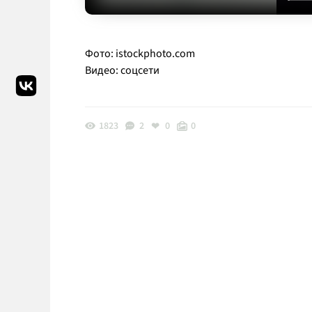
Фото: istockphoto.com
Видео: соцсети
1823
2
0
0