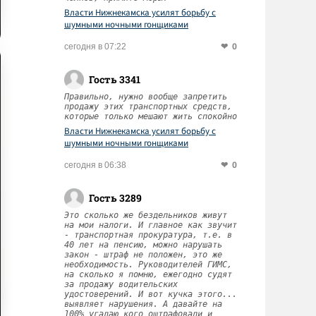
Власти Нижнекамска усилят борьбу с
шумными ночными гонщиками
0
сегодня в 07:22
Гость 3341
Правильно, нужно вообще запретить
продажу этих транспортных средств,
которые только мешают жить спокойно
Власти Нижнекамска усилят борьбу с
шумными ночными гонщиками
0
сегодня в 06:38
Гость 3289
Это сколько же бездельников живут
на мои налоги. И главное как звучит
- транспортная прокуратура, т.е. в
40 лет на пенсию, можно нарушать
закон - штраф не положен, это же
необходимость. Руководителей ГИМС,
на сколько я помню, ежегодно судят
за продажу водительских
удостоверений. И вот кучка этого...
выявляет нарушения. А давайте на
100% угадаю кого оштрафовали и