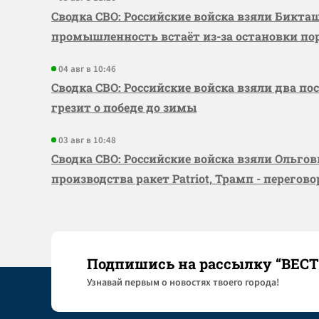
Сводка СВО: Российские войска взяли Бикта
промышленность встаёт из-за остановки по
04 авг в 10:46
Сводка СВО: Российские войска взяли два по
грезит о победе до зимы
03 авг в 10:48
Сводка СВО: Российские войска взяли Ольго
производства ракет Patriot, Трамп - перегов
Подпишись на рассылку “ВЕС
Узнaвай первым о новостях твоего города!