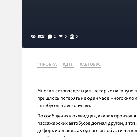
1823
2
0
0
#ПРОБКА
#ДТП
#АВТОБУС
Многим автовладельцам, которые накануне п
пришлось потерять не один час в многокилом
автобусов и легковушки.
По сообщениям очевидцев, авария произошла
пассажирских автобусов догнал другой, а тот
деформировались: у одного автобуса и легков