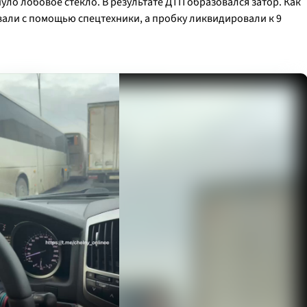
ло лобовое стекло. В результате ДТП образовался затор. Как
али с помощью спецтехники, а пробку ликвидировали к 9