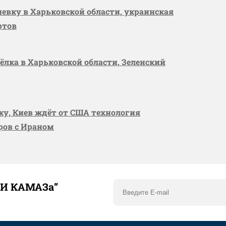
шевку в Харьковской области, украинская
ртов
сёлка в Харьковской области, Зеленский
вку, Киев ждёт от США технология
оров с Ираном
ТИ КАМАЗа”