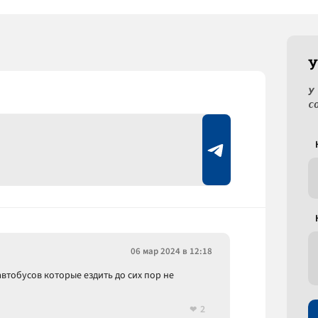
У
У
с
06 мар 2024 в 12:18
 автобусов которые ездить до сих пор не
2