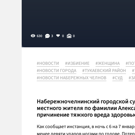
630
3
0
0
#НОВОСТИ
#ИЗБИЕНИЕ
#ЖЕНЩИНА
#ПО
#НОВОСТИ ГОРОДА
#ТУКАЕВСКИЙ РАЙОН
#
#НОВОСТИ НАБЕРЕЖНЫХ ЧЕЛНОВ
#СУД
#З
Набережночелнинский городской су
местного жителя по фамилии Алекс
причинение тяжкого вреда здоровь
Как сообщает инстанция, в ночь с 6 на 7 янва
менее девяти ударов ногами по голове. Поте