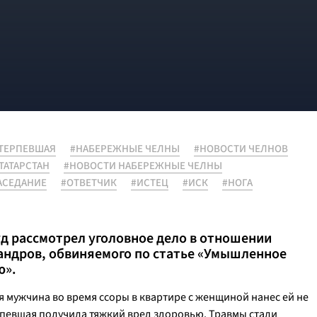
ТЕРПЕВШАЯ
#НАБЕРЕЖНЫЕ ЧЕЛНЫ
#НОВОСТИ ЧЕЛНОВ
ТАТАРСТАН
#НОВОСТИ НАБЕРЕЖНЫЕ ЧЕЛНЫ
АСЕДАНИЕ
#ОТВЕТЧИК
#ИСТЕЦ
#ИСК
#НОГА
д рассмотрел уголовное дело в отношении
андров, обвиняемого по статье «Умышленное
ю».
ря мужчина во время ссоры в квартире с женщиной нанес ей не
рпевшая получила тяжкий вред здоровью. Травмы стали