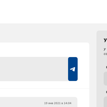
У
У
с
19 янв 2021 в 14:04