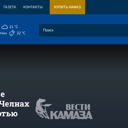
ГАЗЕТА
КОНТАКТЫ
КУПИТЬ КАМАЗ
21 °C
елны
22 °C
ве
 Челнах
ртью