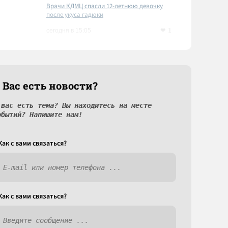
Врачи КДМЦ спасли 12-летнюю девочку
после укуса гадюки
1
сегодня в 15:05
 Вас есть новости?
 вас есть тема? Вы находитесь на месте
обытий? Напишите нам!
Как c вами связаться?
Как c вами связаться?