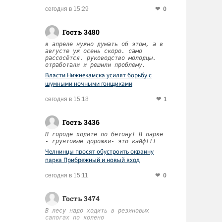
0
сегодня в 15:29
Гость 3480
в апреле нужно думать об этом, а в
августе уж осень скоро. само
рассосётся. руководство молодцы.
отработали и решили проблему.
Власти Нижнекамска усилят борьбу с
шумными ночными гонщиками
1
сегодня в 15:18
Гость 3436
В городе ходите по бетону! В парке
- грунтовые дорожки- это кайф!!!
Челнинцы просят обустроить окраину
парка Прибрежный и новый вход
0
сегодня в 15:11
Гость 3474
В лесу надо ходить в резиновых
сапогах по колено