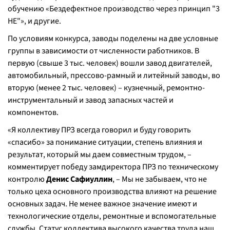
обучению «Бездефектное производство через принцип "3
НЕ"», и другие.
По условиям конкурса, заводы поделены на две условные
группы в зависимости от численности работников. В
первую (свыше 3 тыс. человек) вошли завод двигателей,
автомобильный, прессово-рамный и литейный заводы, во
вторую (менее 2 тыс. человек) – кузнечный, ремонтно-
инструментальный и завод запасных частей и
компонентов.
«Я коллективу ПРЗ всегда говорил и буду говорить
«спасибо» за понимание ситуации, степень влияния и
результат, который мы даем совместным трудом, –
комментирует победу замдиректора ПРЗ по техническому
контролю
Денис Сафиуллин
, – Мы не забываем, что не
только цеха основного производства влияют на решение
основных задач. Не менее важное значение имеют и
технологические отделы, ремонтные и вспомогательные
службы. Статус коллектива высокого качества труда наш