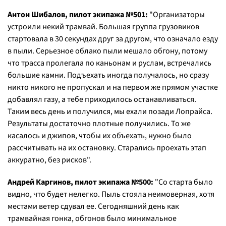
Антон Шибалов, пилот экипажа №501:
"Организаторы
устроили некий трамвай. Большая группа грузовиков
стартовала в 30 секундах друг за другом, что означало езду
в пыли. Серьезное облако пыли мешало обгону, потому
что трасса пролегала по каньонам и руслам, встречались
большие камни. Подъехать иногда получалось, но сразу
никто никого не пропускал и на первом же прямом участке
добавлял газу, а тебе приходилось останавливаться.
Таким весь день и получился, мы ехали позади Лопрайса.
Результаты достаточно плотные получились. То же
касалось и джипов, чтобы их объехать, нужно было
рассчитывать на их остановку. Старались проехать этап
аккуратно, без рисков".
Андрей Каргинов, пилот экипажа №500:
"Со старта было
видно, что будет нелегко. Пыль стояла неимоверная, хотя
местами ветер сдувал ее. Сегодняшний день как
трамвайная гонка, обгонов было минимальное