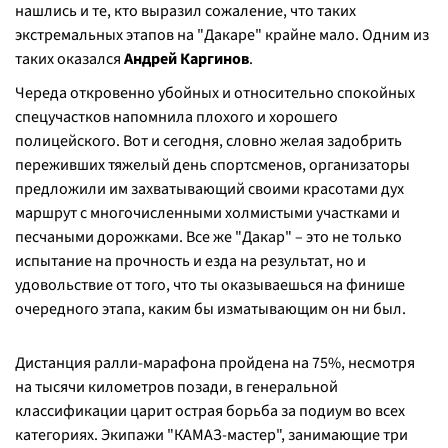
нашлись и те, кто выразил сожаление, что таких
экстремальных этапов на "Дакаре" крайне мало. Одним из
таких оказался
Андрей Каргинов
.
Череда откровенно убойных и относительно спокойных
спецучастков напомнила плохого и хорошего
полицейского. Вот и сегодня, словно желая задобрить
переживших тяжелый день спортсменов, организаторы
предложили им захватывающий своими красотами дух
маршрут с многочисленными холмистыми участками и
песчаными дорожками. Все же "Дакар" – это не только
испытание на прочность и езда на результат, но и
удовольствие от того, что ты оказываешься на финише
очередного этапа, каким бы изматывающим он ни был.
Дистанция ралли-марафона пройдена на 75%, несмотря
на тысячи километров позади, в генеральной
классификации царит острая борьба за подиум во всех
категориях. Экипажи "КАМАЗ-мастер", занимающие три