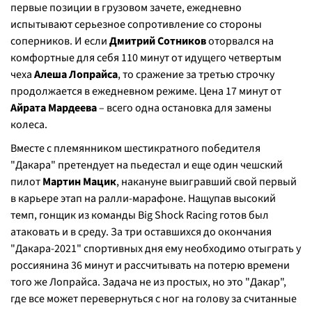
первые позиции в грузовом зачете, ежедневно
испытывают серьезное сопротивление со стороны
соперников. И если
Дмитрий Сотников
оторвался на
комфортные для себя 110 минут от идущего четвертым
чеха
Алеша Лопрайса
, то сражение за третью строчку
продолжается в ежедневном режиме. Цена 17 минут от
Айрата Мардеева
– всего одна остановка для замены
колеса.
Вместе с племянником шестикратного победителя
"Дакара" претендует на пьедестал и еще один чешский
пилот
Мартин Мацик
, накануне выигравший свой первый
в карьере этап на ралли-марафоне. Нащупав высокий
темп, гонщик из команды Big Shock Racing готов был
атаковать и в среду. За три оставшихся до окончания
"Дакара-2021" спортивных дня ему необходимо отыграть у
россиянина 36 минут и рассчитывать на потерю времени
того же Лопрайса. Задача не из простых, но это "Дакар",
где все может перевернуться с ног на голову за считанные