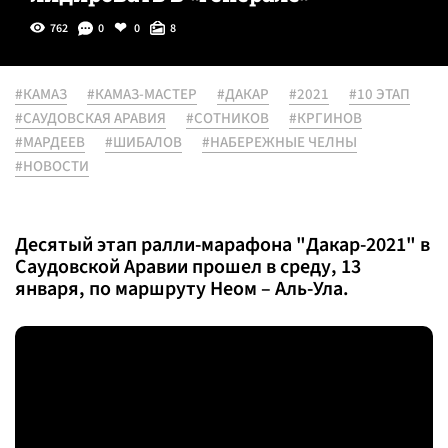
762
0
0
8
#КАМАЗ
#КАМАЗ-МАСТЕР
#ДАКАР
#2021
#10 ЭТАП
#САУДОВСКАЯ АРАВИЯ
#СОТНИКОВ
#КРГИНОВ
#МАРДЕЕВ
#ШИБАЛОВ
#НАБЕРЕЖНЫЕ ЧЕЛНЫ
#НОВОСТИ
Десятый этап ралли-марафона "Дакар-2021" в
Саудовской Аравии прошел в среду, 13
января, по маршруту Неом – Аль-Ула.