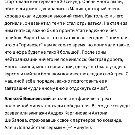
стартовали в интервале в 30 секунд. Очень много пыли,
обгоняли джипы, упирались в Мацика, который очень
хорошо ехал и держал высокий темп. Как только мы его
догнали, он взвинтил темп и стал отрываться. Не стали за
ним гнаться, важно было пройти этап надежно и без
ошибок. Видно было, что он атаковал сегодня. Понимали,
что он "привезет" нам какое-то время, но понимали также,
что цифра будет не такой большой. После зоны
нейтрализации ничего не поменялось: быстрая дорога,
много камней, много навигации, где нужно было уходить
курсом и найти в большом количестве следов свой трек. С
машиной всё в порядке, важно подготовить ее к
завтрашнему длинному дню и отдохнуть самим".
Алексей Вишневский
оказался на финише в трех с
половиной минутах позади победителя. Всего две секунды
разделили экипажи Андрея Каргинова и Антона
Шибалова, страховавших своих партнеров по команде.
Алеш Лопрайс стал седьмым (+4 минуты).