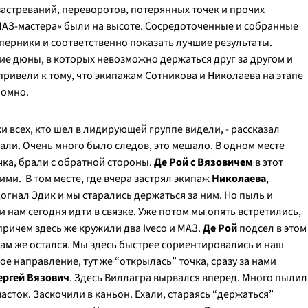
астреваний, переворотов, потерянных точек и прочих
МАЗ-мастера» были на высоте. Сосредоточенные и собранные
перники и соответственно показать лучшие результаты.
ие дюны, в которых невозможно держаться друг за другом и
 привели к тому, что экипажам Сотникова и Николаева на этапе
номно.
 всех, кто шел в лидирующей группе видели, - рассказал
ли. Очень много было следов, это мешало. В одном месте
чка, брали с обратной стороны.
Де Рой с Вязовичем
в этот
ими. В том месте, где вчера застрял экипаж
Николаева
,
огнал Эдик и мы старались держаться за ним. Но пыль и
нам сегодня идти в связке. Уже потом мы опять встретились,
ричем здесь же кружили два Iveco и МАЗ.
Де Рой
подсел в этом
там же остался. Мы здесь быстрее сориентировались и наш
ое направление, тут же “открылась” точка, сразу за нами
ергей Вязович
. Здесь Виллагра вырвался вперед. Много пылил
часток. Заскочили в каньон. Ехали, стараясь “держаться”