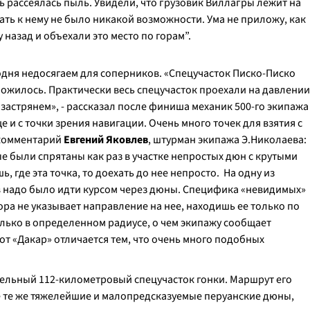
ь рассеялась пыль. Увидели, что грузовик Виллагры лежит на
хать к нему не было никакой возможности. Ума не приложу, как
у назад и объехали это место по горам”.
одня недосягаем для соперников. «Спецучасток Писко-Писко
ложилось. Практически весь спецучасток проехали на давлении
 застрянем», - рассказал после финиша механик 500-го экипажа
е и с точки зрения навигации. Очень много точек для взятия с
 комментарий
Евгений Яковлев
, штурман экипажа Э.Николаева:
 были спрятаны как раз в участке непростых дюн с крутыми
 где эта точка, то доехать до нее непросто. На одну из
 надо было идти курсом через дюны. Специфика «невидимых»
ора не указывает направление на нее, находишь ее только по
олько в определенном радиусе, о чем экипажу сообщает
от «Дакар» отличается тем, что очень много подобных
тельный 112-километровый спецучасток гонки. Маршрут его
се те же тяжелейшие и малопредсказуемые перуанские дюны,