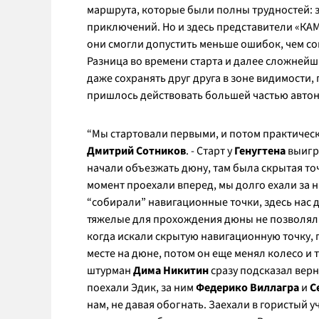
маршрута, которые были полны трудностей: з
приключений. Но и здесь представители «КА
они смогли допустить меньше ошибок, чем со
Разница во времени старта и далее сложнейш
даже сохранять друг друга в зоне видимости,
пришлось действовать большей частью авто
“Мы стартовали первыми, и потом практически
Дмитрий Сотников
. - Старт у
Генугтена
выигра
начали объезжать дюну, там была скрытая то
момент проехали вперед, мы долго ехали за н
“собирали” навигационные точки, здесь нас д
тяжелые для прохождения дюны не позволяли 
когда искали скрытую навигационную точку, п
месте на дюне, потом он еще менял колесо и 
штурман
Дима Никитин
сразу подсказал верн
поехали Эдик, за ним
Федерико Виллагра
и
С
нам, не давая обогнать. Заехали в гористый у