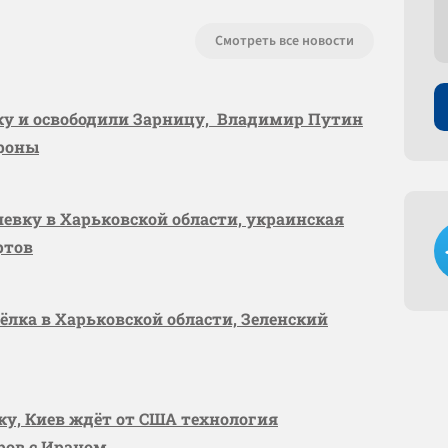
Смотреть все новости
вку и освободили Зарницу, Владимир Путин
ороны
шевку в Харьковской области, украинская
ртов
сёлка в Харьковской области, Зеленский
вку, Киев ждёт от США технология
оров с Ираном