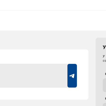
У
У
с