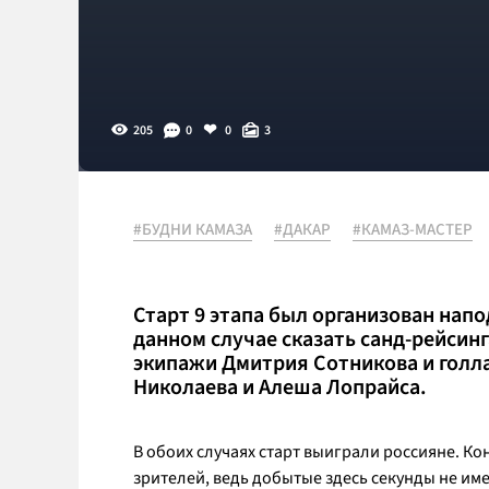
205
0
0
3
#БУДНИ КАМАЗА
#ДАКАР
#КАМАЗ-МАСТЕР
Старт 9 этапа был организован напо
данном случае сказать санд-рейсинг
экипажи Дмитрия Сотникова и голла
Николаева и Алеша Лопрайса.
В обоих случаях старт выиграли россияне. Ко
зрителей, ведь добытые здесь секунды не им