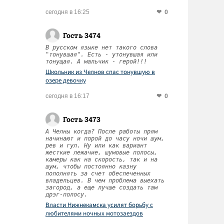
0
сегодня в 16:25
Гость 3474
В русском языке нет такого слова
"тонувшая". Есть - утонувшая или
тонущая. А мальчик - герой!!!
Школьник из Челнов спас тонувшую в
озере девочку
0
сегодня в 16:17
Гость 3473
А Челны когда? После работы прям
начинают и порой до часу ночи шум,
рев и гул. Ну или как вариант
жесткие лежачие, шумовые полосы,
камеры как на скорость, так и на
шум, чтобы постоянно казну
пополнять за счет обеспеченных
владельцев. В чем проблема выехать
загород, а еще лучше создать там
дрэг-полосу.
Власти Нижнекамска усилят борьбу с
любителями ночных мотозаездов