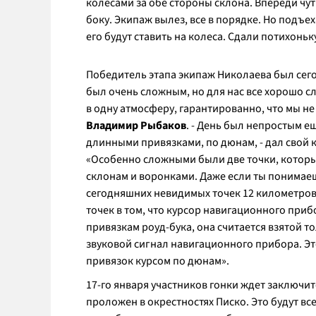
колесами за обе стороны склона. Впереди чут
боку. Экипаж вылез, все в порядке. Но подъе
его будут ставить на колеса. Сдали потихоньк
Победитель этапа экипаж Николаева был сег
был очень сложным, но для нас все хорошо с
в одну атмосферу, гарантированно, что мы не
Владимир Рыбаков
. - День был непростым ещ
длинными привязками, по дюнам, - дал свой
«Особенно сложными были две точки, которые
склонам и воронками. Даже если ты понимаешь,
сегодняшних невидимых точек 12 километров
точек в том, что курсор навигационного приб
привязкам роуд-бука, она считается взятой т
звуковой сигнал навигационного прибора. Эт
привязок курсом по дюнам».
17-го января участников гонки ждет заключи
проложен в окрестностях Писко. Это будут в